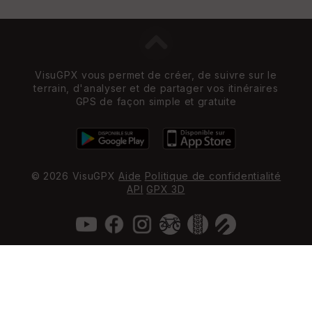
VisuGPX vous permet de créer, de suivre sur le
terrain, d'analyser et de partager vos itinéraires
GPS de façon simple et gratuite
© 2026 VisuGPX
Aide
Politique de confidentialité
API
GPX 3D