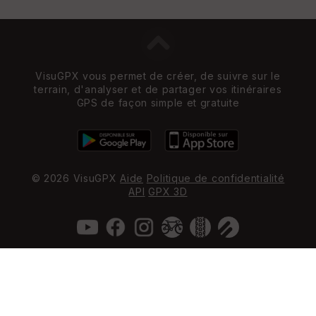
VisuGPX vous permet de créer, de suivre sur le
terrain, d'analyser et de partager vos itinéraires
GPS de façon simple et gratuite
© 2026 VisuGPX
Aide
Politique de confidentialité
API
GPX 3D