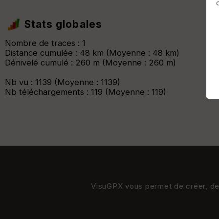
Afficher la carto
dossier et sous-dossiers
|
ce dossier u
Stats globales
Nombre de traces : 1
Distance cumulée : 48 km (Moyenne : 48 km)
Dénivelé cumulé : 260 m (Moyenne : 260 m)
Nb vu : 1139 (Moyenne : 1139)
Nb téléchargements : 119 (Moyenne : 119)
VisuGPX vous permet de créer, de s