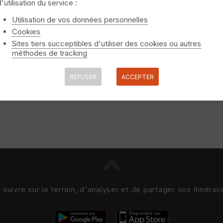
d'utilisation du service :
niquement
⚠️ Selon le nombre de traces l'affichage peut-être long
Utilisation de vos données personnelles
Cookies
Sites tiers succeptibles d'utiliser des cookies ou autres
méthodes de tracking
REFUSER
ACCEPTER
uivre sur le terrain, d'analyser et de partager vos itinérai