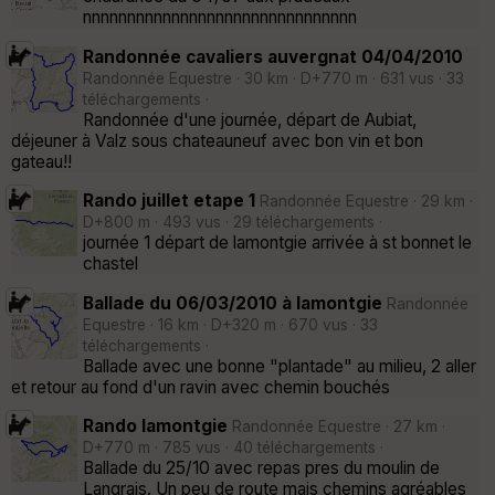
nnnnnnnnnnnnnnnnnnnnnnnnnnnnnnn
Randonnée cavaliers auvergnat 04/04/2010
Randonnée Equestre · 30 km · D+770 m · 631 vus · 33
téléchargements ·
Randonnée d'une journée, départ de Aubiat,
déjeuner à Valz sous chateauneuf avec bon vin et bon
gateau!!
Rando juillet etape 1
Randonnée Equestre · 29 km ·
D+800 m · 493 vus · 29 téléchargements ·
journée 1 départ de lamontgie arrivée à st bonnet le
chastel
Ballade du 06/03/2010 à lamontgie
Randonnée
Equestre · 16 km · D+320 m · 670 vus · 33
téléchargements ·
Ballade avec une bonne "plantade" au milieu, 2 aller
et retour au fond d'un ravin avec chemin bouchés
Rando lamontgie
Randonnée Equestre · 27 km ·
D+770 m · 785 vus · 40 téléchargements ·
Ballade du 25/10 avec repas pres du moulin de
Langrais. Un peu de route mais chemins agréables