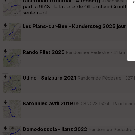
Olbernhau-Grünthal - Altenberg
Randonnée Pédest
parti à 9h18 de la gare de Olbernhau-Grünthal,
Afficher la carto
dossier et sous-dossiers
|
ce dossier u
seulement
Les Plans-sur-Bex - Kandersteg 2025 jour 1
Ra
Rando Pilat 2025
Randonnée Pédestre · 41 km · D+1
Udine - Salzburg 2021
Randonnée Pédestre · 327 k
Baronnies avril 2019
05.08.2023 15:24 · Randonnée
Domodossola - Ilanz 2022
Randonnée Pédestre · 