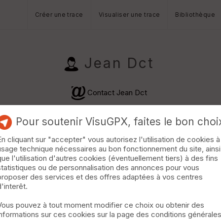
Créer une trace
Visualiser une trace
Bibliothèque
Jean Dct
Contact Jean Dct
Pour soutenir VisuGPX, faites le bon choi
En cliquant sur "accepter" vous autorisez l'utilisation de cookies à
usage technique nécessaires au bon fonctionnement du site, ainsi
que l'utilisation d'autres cookies (éventuellement tiers) à des fins
statistiques ou de personnalisation des annonces pour vous
proposer des services et des offres adaptées à vos centres
stre · 26 km · D+730 m · 20 vus · 3 téléchargements ·
d'interêt.
Vous pouvez à tout moment modifier ce choix ou obtenir des
informations sur ces cookies sur la page des conditions générale