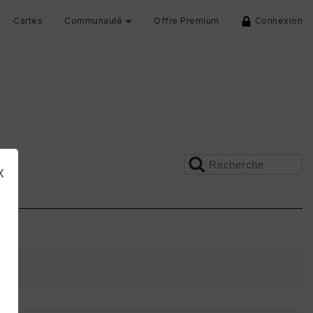
Cartes
Communauté
Offre Premium
Connexion
x
s