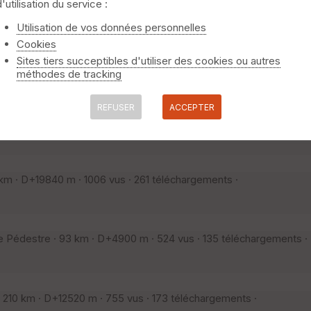
re · 43 km · D+990 m · 18 vus · 1 téléchargements ·
d'utilisation du service :
 arrivé à 17h32 à Altenberg (sur la route au centre du v
niquement
⚠️ Selon le nombre de traces l'affichage peut-être long
Utilisation de vos données personnelles
Cookies
Sites tiers succeptibles d'utiliser des cookies ou autres
ndonnée Pédestre · 20 km · D+2200 m · 71 vus · 12 téléchargeme
méthodes de tracking
REFUSER
ACCEPTER
220 m · 242 vus · 36 téléchargements ·
m · D+19840 m · 1006 vus · 261 téléchargements ·
 Pédestre · 93 km · D+4900 m · 524 vus · 135 téléchargements ·
210 km · D+12520 m · 755 vus · 173 téléchargements ·