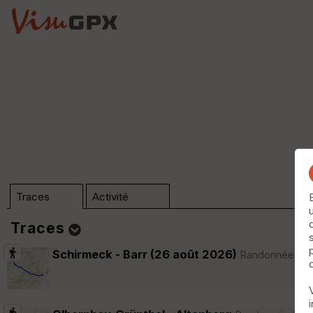
Traces
Activité
Traces
Schirmeck - Barr (26 août 2026)
Randonnée Péde
Dossier (n°0)
Trier