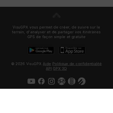
VisuGPX vous permet de créer, de suivre sur le
terrain, d'analyser et de partager vos itinéraires
GPS de façon simple et gratuite
© 2026 VisuGPX
Aide
Politique de confidentialité
API
GPX 3D