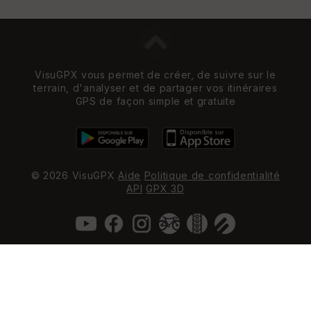
VisuGPX vous permet de créer, de suivre sur le
terrain, d'analyser et de partager vos itinéraires
GPS de façon simple et gratuite
© 2026 VisuGPX
Aide
Politique de confidentialité
API
GPX 3D