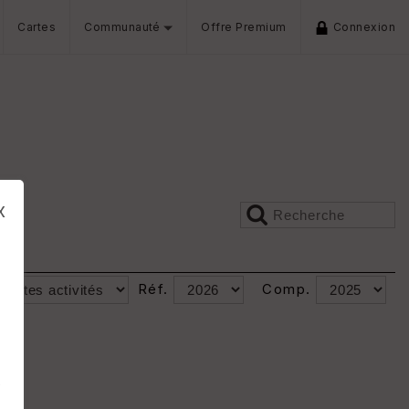
Cartes
Communauté
Offre Premium
Connexion
x
Réf.
Comp.
s