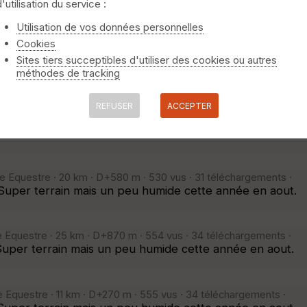
 Equestre · 22 km · 877 vus · 68 téléchargements ·
d'utilisation du service :
llade sans aucune difficulté et avec de nombreux galops.
niquement
⚠️ Selon le nombre de traces l'affichage peut-être long
Utilisation de vos données personnelles
but.
Cookies
Sites tiers succeptibles d'utiliser des cookies ou autres
e Equestre · 22 km · D+600 m · 618 vus · 41 téléchargements ·
méthodes de tracking
uper terrain mais un peu humide cette année en aout.
REFUSER
ACCEPTER
e Equestre · 16 km · D+460 m · 515 vus · 34 téléchargements ·
per terrain mais un peu humide cette année en aout.
e Equestre · 20 km · D+580 m · 530 vus · 31 téléchargements ·
uper terrain mais un peu humide cette année en aout.
e Equestre · 25 km · D+870 m · 554 vus · 34 téléchargements ·
per terrain mais un peu humide cette année en aout.
 Equestre · 11 km · D+270 m · 555 vus · 34 téléchargements ·