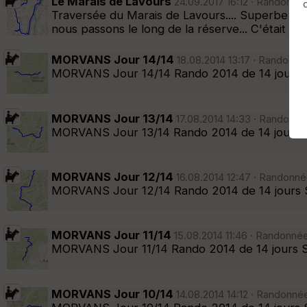
Le Marais de Lavours
24.09.2017 16:12 · Randonnée
Traversée du Marais de Lavours.... Superbe ba
Afficher la carto
dossier et sous-dossiers
|
ce dossier u
nous passons le long de la réserve... C'était le 
MORVANS Jour 14/14
18.08.2014 13:17 · Randonné
MORVANS Jour 14/14 Rando 2014 de 14 jours S
MORVANS Jour 13/14
17.08.2014 14:33 · Randonné
MORVANS Jour 13/14 Rando 2014 de 14 jours Su
MORVANS Jour 12/14
16.08.2014 12:47 · Randonné
MORVANS Jour 12/14 Rando 2014 de 14 jours S
MORVANS Jour 11/14
15.08.2014 11:46 · Randonné
MORVANS Jour 11/14 Rando 2014 de 14 jours Su
MORVANS Jour 10/14
14.08.2014 14:12 · Randonnée