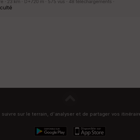
re · 23 km · D+720 m · 575 vus · 48 téléchargements ·
culté
uivre sur le terrain, d'analyser et de partager vos itinérai