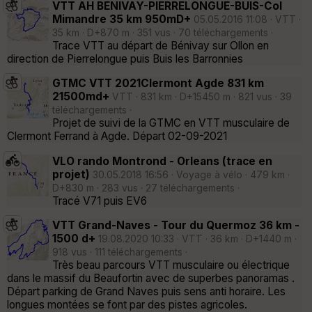
VTT AH BENIVAY-PIERRELONGUE-BUIS-Col
Mimandre 35 km 950mD+
05.05.2016 11:08 · VTT ·
35 km · D+870 m · 351 vus · 70 téléchargements ·
Trace VTT au départ de Bénivay sur Ollon en
direction de Pierrelongue puis Buis les Barronnies
GTMC VTT 2021Clermont Agde 831 km
21500md+
VTT · 831 km · D+15450 m · 821 vus · 39
téléchargements ·
Projet de suivi de la GTMC en VTT musculaire de
Clermont Ferrand à Agde. Départ 02-09-2021
VLO rando Montrond - Orleans (trace en
projet)
30.05.2018 16:56 · Voyage à vélo · 479 km ·
D+830 m · 283 vus · 27 téléchargements ·
Tracé V71 puis EV6
VTT Grand-Naves - Tour du Quermoz 36 km -
1500 d+
19.08.2020 10:33 · VTT · 36 km · D+1440 m ·
918 vus · 111 téléchargements ·
Très beau parcours VTT musculaire ou électrique
dans le massif du Beaufortin avec de superbes panoramas .
Départ parking de Grand Naves puis sens anti horaire. Les
longues montées se font par des pistes agricoles.