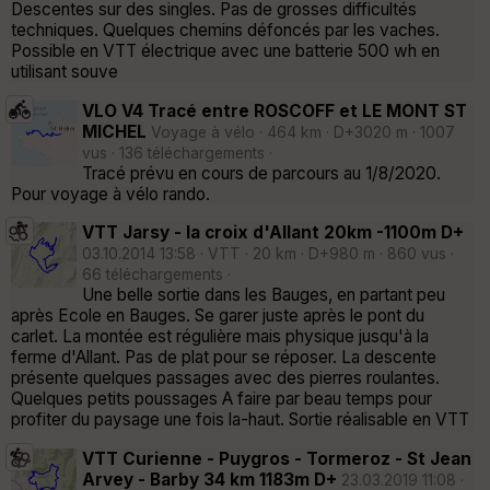
Descentes sur des singles. Pas de grosses difficultés
techniques. Quelques chemins défoncés par les vaches.
Possible en VTT électrique avec une batterie 500 wh en
utilisant souve
VLO V4 Tracé entre ROSCOFF et LE MONT ST
MICHEL
Voyage à vélo · 464 km · D+3020 m · 1007
vus · 136 téléchargements ·
Tracé prévu en cours de parcours au 1/8/2020.
Pour voyage à vélo rando.
VTT Jarsy - la croix d'Allant 20km -1100m D+
03.10.2014 13:58 · VTT · 20 km · D+980 m · 860 vus ·
66 téléchargements ·
Une belle sortie dans les Bauges, en partant peu
après Ecole en Bauges. Se garer juste après le pont du
carlet. La montée est régulière mais physique jusqu'à la
ferme d'Allant. Pas de plat pour se réposer. La descente
présente quelques passages avec des pierres roulantes.
Quelques petits poussages A faire par beau temps pour
profiter du paysage une fois la-haut. Sortie réalisable en VTT
VTT Curienne - Puygros - Tormeroz - St Jean
Arvey - Barby 34 km 1183m D+
23.03.2019 11:08 ·