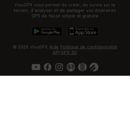
VisuGPX vous permet de créer, de suivre sur le
terrain, d'analyser et de partager vos itinéraires
GPS de façon simple et gratuite
© 2026 VisuGPX
Aide
Politique de confidentialité
API
GPX 3D