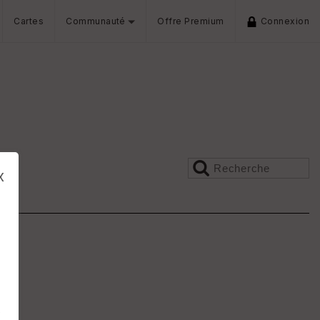
Cartes
Communauté
Offre Premium
Connexion
x
s