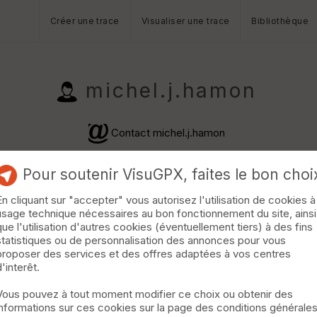
Créer une trace
Visualiser une trace
Bibliothèque
michel.j.hamon
Contact michel.j.hamon
Pour soutenir VisuGPX, faites le bon choi
En cliquant sur "accepter" vous autorisez l'utilisation de cookies à
usage technique nécessaires au bon fonctionnement du site, ainsi
que l'utilisation d'autres cookies (éventuellement tiers) à des fins
statistiques ou de personnalisation des annonces pour vous
proposer des services et des offres adaptées à vos centres
d'interêt.
Vous pouvez à tout moment modifier ce choix ou obtenir des
informations sur ces cookies sur la page des conditions générale