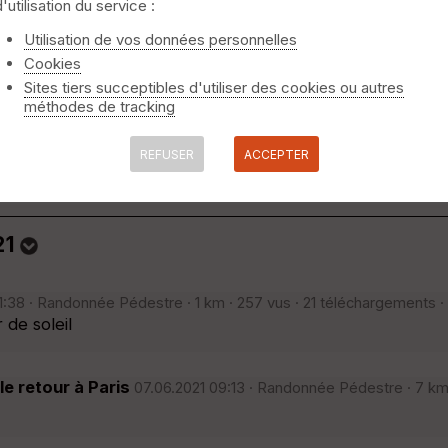
d'utilisation du service :
Chessyca
Utilisation de vos données personnelles
Cookies
Sites tiers succeptibles d'utiliser des cookies ou autres
Contact Chessyca
méthodes de tracking
REFUSER
ACCEPTER
21
3)
:38 · Randonnée Pédestre · 1 km · 257 vus · 21 téléchargements ·
 de soleil
e retour à Paris
niquement
⚠️ Selon le nombre de traces l'affichage peut-être long
07.06.2021 09:13 · Randonnée Pédestre · 7 km