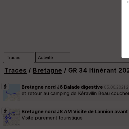
Traces
Activité
Traces
/
Bretagne
/ GR 34 Itinérant 20
Dossier GR 34 Itinérant 2021 (n°2912
Bretagne nord J6 Balade digestive
05.06.2021 21
et retour au camping de Kéravilin Beau coucher
Trier
Bretagne nord J8 AM Visite de Lannion avant l
Afficher la carto
dossier et sous-dossiers
|
ce dossier u
Visite purement touristique