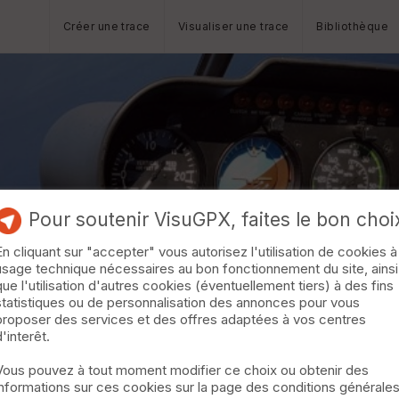
Créer une trace
Visualiser une trace
Bibliothèque
Pour soutenir VisuGPX, faites le bon choi
En cliquant sur "accepter" vous autorisez l'utilisation de cookies à
usage technique nécessaires au bon fonctionnement du site, ainsi
que l'utilisation d'autres cookies (éventuellement tiers) à des fins
statistiques ou de personnalisation des annonces pour vous
proposer des services et des offres adaptées à vos centres
d'interêt.
Vous pouvez à tout moment modifier ce choix ou obtenir des
informations sur ces cookies sur la page des conditions générale