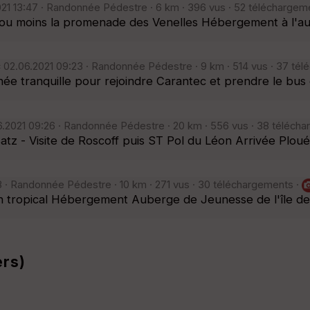
21 13:47 · Randonnée Pédestre · 6 km · 396 vus · 52 téléchargem
lus ou moins la promenade des Venelles Hébergement à l'
c
02.06.2021 09:23 · Randonnée Pédestre · 9 km · 514 vus · 37 té
ée tranquille pour rejoindre Carantec et prendre le bus 
6.2021 09:26 · Randonnée Pédestre · 20 km · 556 vus · 38 téléch
atz - Visite de Roscoff puis ST Pol du Léon Arrivée Plou
8 · Randonnée Pédestre · 10 km · 271 vus · 30 téléchargements ·
din tropical Hébergement Auberge de Jeunesse de l'île de
ers)