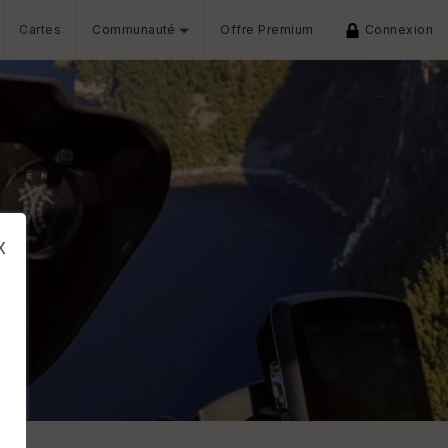
Cartes
Communauté
Offre Premium
Connexion
x
s