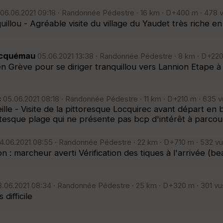
06.06.2021 09:18 · Randonnée Pédestre · 16 km · D+400 m · 478 v
illou - Agréable visite du village du Yaudet très riche en 
Locquémau
05.06.2021 13:38 · Randonnée Pédestre · 8 km · D+220 
l en Grève pour se diriger tranquillou vers Lannion Etape
c
05.06.2021 08:18 · Randonnée Pédestre · 11 km · D+210 m · 635 v
lle - Visite de la pittoresque Locquirec avant départ en b
tesque plage qui ne présente pas bcp d'intérêt à parcour
4.06.2021 08:55 · Randonnée Pédestre · 22 km · D+710 m · 532 vu
on : marcheur averti Vérification des tiques à l'arrivé
.06.2021 08:34 · Randonnée Pédestre · 25 km · D+320 m · 301 vu
difficile