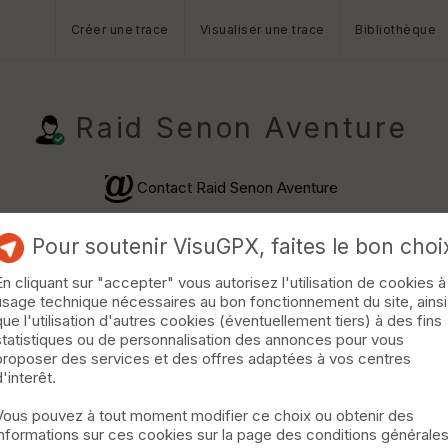
Créer une trace
Visualiser une trace
Bibliothèque
Raid Senon Aventure
Contact Raid Senon Aventure
Pour soutenir VisuGPX, faites le bon choi
En cliquant sur "accepter" vous autorisez l'utilisation de cookies à
usage technique nécessaires au bon fonctionnement du site, ainsi
que l'utilisation d'autres cookies (éventuellement tiers) à des fins
statistiques ou de personnalisation des annonces pour vous
proposer des services et des offres adaptées à vos centres
d'interêt.
Vélo
VTT
Vous pouvez à tout moment modifier ce choix ou obtenir des
informations sur ces cookies sur la page des conditions générale
ers)