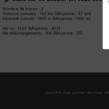
Afficher la carto
dossier et sous-dossiers
|
ce dossier u
Nombre de traces : 3
Distance cumulée : 142 km (Moyenne : 47 km)
Dénivelé cumulé : 3910 m (Moyenne : 1300 m)
Nb vu : 1207 (Moyenne : 402)
Nb téléchargements : 106 (Moyenne : 35)
VisuGPX vous permet de créer, de s