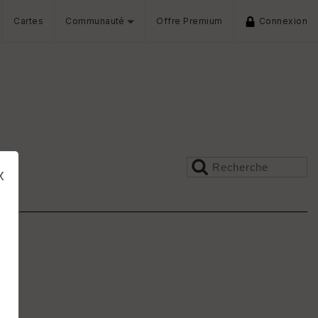
Cartes
Communauté
Offre Premium
Connexion
x
s