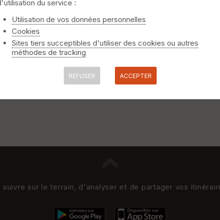
d'utilisation du service :
niquement
⚠️ Selon le nombre de traces l'affichage peut-être long
Utilisation de vos données personnelles
Cookies
Sites tiers succeptibles d'utiliser des cookies ou autres
méthodes de tracking
REFUSER
ACCEPTER
uivre sur le terrain, d'analyser et de partager vos itinérai