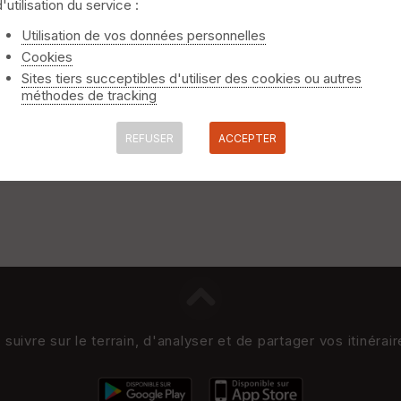
ers)
d'utilisation du service :
niquement
⚠️ Selon le nombre de traces l'affichage peut-être long
Utilisation de vos données personnelles
Cookies
Sites tiers succeptibles d'utiliser des cookies ou autres
méthodes de tracking
REFUSER
ACCEPTER
uivre sur le terrain, d'analyser et de partager vos itinérai