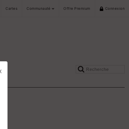
Cartes
Communauté
Offre Premium
Connexion
x
s