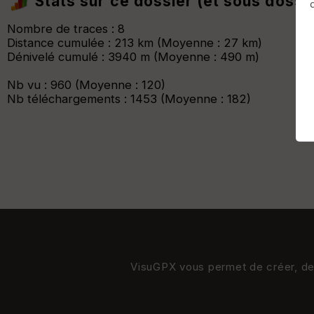
Stats sur ce dossier (et sous dossi
Afficher la carto
dossier et sous-dossiers
|
ce dossier u
Nombre de traces : 8
Distance cumulée : 213 km (Moyenne : 27 km)
Dénivelé cumulé : 3940 m (Moyenne : 490 m)
Nb vu : 960 (Moyenne : 120)
Nb téléchargements : 1453 (Moyenne : 182)
VisuGPX vous permet de créer, de s