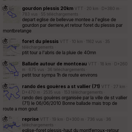
gourdon plessis 20km
VTT · 20 km · D+380 m ·
783 vus · 55 téléchargements ·
depart eglise de bellevue montee a l'eglise de
gourdon par derriere,et retour foret du plessis par
montbretange
foret du plessis
VTT · 10 km · 1162 vus · 35
téléchargements ·
ptit tour a l'abris de la pluie de 40mn
Ballade autour de montceau
VTT · 18 km · D+260
m · 675 vus · 36 téléchargements ·
petit tour sympa 1h de route environs
rando des gouères a st vallier (71)
VTT · 27 km ·
D+470 m · 2535 vus · 153 téléchargements ·
rando des gouères organisée par la ville de st vallier
(71) le 06/06/2010 Bonne ballade mais trop de
route a mon gout
reprise
VTT · 19 km · D+300 m · 736 vus · 36
téléchargements ·
eglise-foret plessis-haut du montferroux-retour