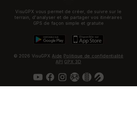
VisuGPX vous permet de créer, de suivre sur le
terrain, d'analyser et de partager vos itinéraires
GPS de façon simple et gratuite
© 2026 VisuGPX
Aide
Politique de confidentialité
API
GPX 3D