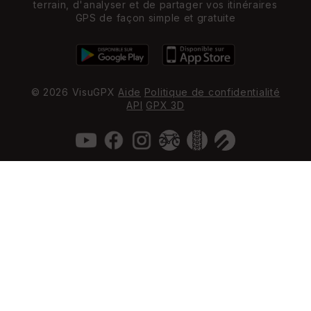
terrain, d'analyser et de partager vos itinéraires
GPS de façon simple et gratuite
© 2026 VisuGPX
Aide
Politique de confidentialité
API
GPX 3D