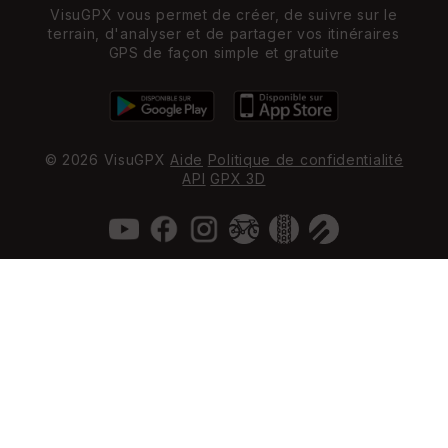
VisuGPX vous permet de créer, de suivre sur le
terrain, d'analyser et de partager vos itinéraires
GPS de façon simple et gratuite
© 2026 VisuGPX
Aide
Politique de confidentialité
API
GPX 3D