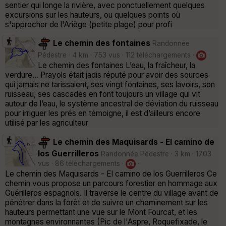
sentier qui longe la rivière, avec ponctuellement quelques
excursions sur les hauteurs, ou quelques points où
s'approcher de l'Ariège (petite plage) pour profi
Le chemin des fontaines
Randonnée
Pédestre · 4 km · 753 vus · 112 téléchargements ·
·
Le chemin des fontaines L’eau, la fraîcheur, la
verdure… Prayols était jadis réputé pour avoir des sources
qui jamais ne tarissaient, ses vingt fontaines, ses lavoirs, son
ruisseau, ses cascades en font toujours un village qui vit
autour de l’eau, le système ancestral de déviation du ruisseau
pour irriguer les prés en témoigne, il est d’ailleurs encore
utilisé par les agriculteur
Le chemin des Maquisards - El camino de
los Guerrilleros
Randonnée Pédestre · 3 km · 1703
vus · 86 téléchargements ·
·
Le chemin des Maquisards - El camino de los Guerrilleros Ce
chemin vous propose un parcours forestier en hommage aux
Guérilleros espagnols. Il traverse le centre du village avant de
pénétrer dans la forêt et de suivre un cheminement sur les
hauteurs permettant une vue sur le Mont Fourcat, et les
montagnes environnantes (Pic de l'Aspre, Roquefixade, le