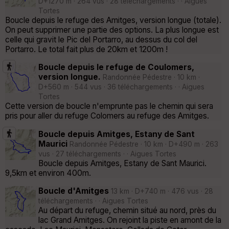
D+1270 m · 264 vus · 28 téléchargements · · Aigues
Tortes
Boucle depuis le refuge des Amitges, version longue (totale).
On peut supprimer une partie des options. La plus longue est
celle qui gravit le Pic del Portarro, au dessus du col del
Portarro. Le total fait plus de 20km et 1200m !
Boucle depuis le refuge de Coulomers,
version longue.
Randonnée Pédestre · 10 km ·
D+560 m · 544 vus · 36 téléchargements · · Aigues
Tortes
Cette version de boucle n'emprunte pas le chemin qui sera
pris pour aller du refuge Colomers au refuge des Amitges.
Boucle depuis Amitges, Estany de Sant
Maurici
Randonnée Pédestre · 10 km · D+490 m · 263
vus · 27 téléchargements · · Aigues Tortes
Boucle depuis Amitges, Estany de Sant Maurici.
9,5km et environ 400m.
Boucle d'Amitges
13 km · D+740 m · 476 vus · 28
téléchargements · · Aigues Tortes
Au départ du refuge, chemin situé au nord, près du
lac Grand Amitges. On rejoint la piste en amont de la