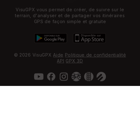
VisuGPX vous permet de créer, de suivre sur le
terrain, d'analyser et de partager vos itinéraires
GPS de façon simple et gratuite
© 2026 VisuGPX
Aide
Politique de confidentialité
API
GPX 3D