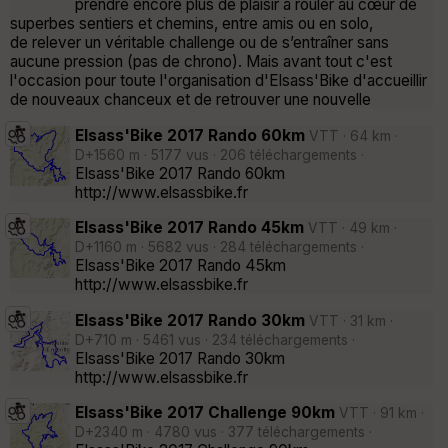
prendre encore plus de plaisir à rouler au cœur de
superbes sentiers et chemins, entre amis ou en solo,
de relever un véritable challenge ou de s’entraîner sans
aucune pression (pas de chrono). Mais avant tout c'est
l'occasion pour toute l'organisation d'Elsass'Bike d'accueillir
de nouveaux chanceux et de retrouver une nouvelle
Elsass'Bike 2017 Rando 60km
VTT · 64 km ·
D+1560 m · 5177 vus · 206 téléchargements ·
Elsass'Bike 2017 Rando 60km
http://www.elsassbike.fr
Elsass'Bike 2017 Rando 45km
VTT · 49 km ·
D+1160 m · 5682 vus · 284 téléchargements ·
Elsass'Bike 2017 Rando 45km
http://www.elsassbike.fr
Elsass'Bike 2017 Rando 30km
VTT · 31 km ·
D+710 m · 5461 vus · 234 téléchargements ·
Elsass'Bike 2017 Rando 30km
http://www.elsassbike.fr
Elsass'Bike 2017 Challenge 90km
VTT · 91 km ·
D+2340 m · 4780 vus · 377 téléchargements ·