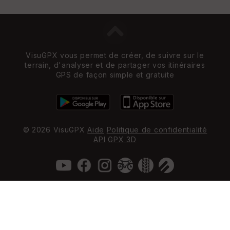
VisuGPX vous permet de créer, de suivre sur le
terrain, d'analyser et de partager vos itinéraires
GPS de façon simple et gratuite
© 2026 VisuGPX
Aide
Politique de confidentialité
API
GPX 3D