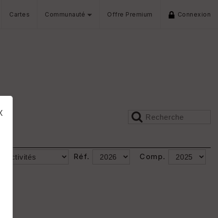
Cartes
Communauté
Offre Premium
Connexion
x
Réf.
Comp.
s