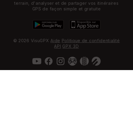
terrain, d'analyser et de partager vos itinéraires
GPS de façon simple et gratuite
© 2026 VisuGPX
Aide
Politique de confidentialité
API
GPX 3D