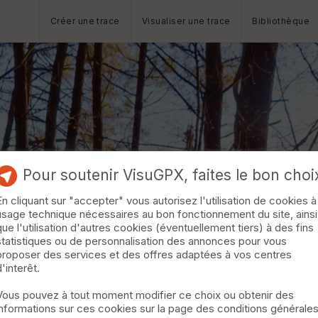
Créer une trace
Visualiser une trace
Bibliothèque
Pour soutenir VisuGPX, faites le bon choi
En cliquant sur "accepter" vous autorisez l'utilisation de cookies à
usage technique nécessaires au bon fonctionnement du site, ainsi
que l'utilisation d'autres cookies (éventuellement tiers) à des fins
statistiques ou de personnalisation des annonces pour vous
proposer des services et des offres adaptées à vos centres
d'interêt.
Vous pouvez à tout moment modifier ce choix ou obtenir des
informations sur ces cookies sur la page des conditions générale