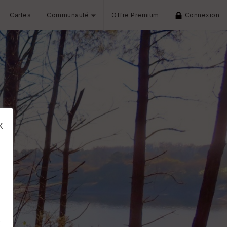
Cartes
Communauté
Offre Premium
Connexion
x
s