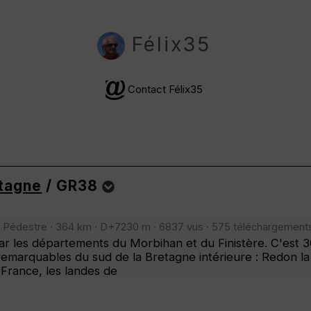
Félix35
Contact Félix35
etagne
/ GR38
Pédestre · 364 km · D+7230 m · 6837 vus · 575 téléchargement
r les départements du Morbihan et du Finistère. C'est 3
remarquables du sud de la Bretagne intérieure : Redon la 
 France, les landes de
niquement
⚠️ Selon le nombre de traces l'affichage peut-être long