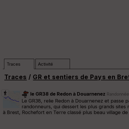
Traces
Activité
Traces
/
GR et sentiers de Pays en Br
Dossier GR38 (n°3727)
le GR38 de Redon à Douarnenez
Randonnée 
Le GR38, relie Redon à Douarnenez et passe pa
Trier
randonneurs, qui dessert les plus grands sites 
à Brest, Rochefort en Terre classé plus beau village de
Afficher la carto
dossier et sous-dossiers
|
ce dossier u