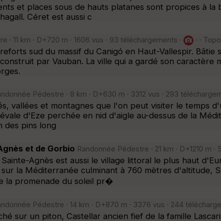
nts et places sous de hauts platanes sont propices à la 
gall. Céret est aussi c
 · 11 km · D+720 m · 1606 vus · 93 téléchargements ·
· · Topo
reforts sud du massif du Canigó en Haut-Vallespir. Bâtie s
 construit par Vauban. La ville qui a gardé son caractère
orges.
ndonnée Pédestre · 8 km · D+630 m · 3312 vus · 293 télécharge
chés, vallées et montagnes que l'on peut visiter le temps 
iévale d'Eze perchée en nid d'aigle au-dessus de la Médi
 des pins long
-Agnès et de Gorbio
Randonnée Pédestre · 21 km · D+1210 m · 
Sainte-Agnès est aussi le village littoral le plus haut d'
ur la Méditerranée culminant à 760 mètres d'altitude, S
De la promenade du soleil pr�
ndonnée Pédestre · 14 km · D+870 m · 3376 vus · 244 télécharg
é sur un piton, Castellar ancien fief de la famille Lascari