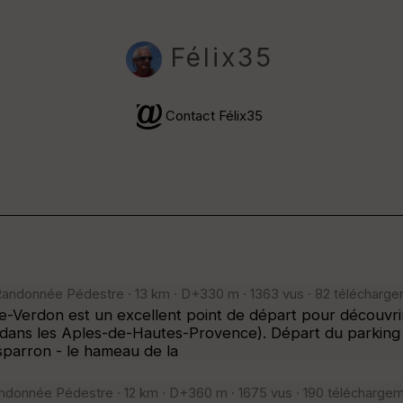
Félix35
Contact Félix35
andonnée Pédestre · 13 km · D+330 m · 1363 vus · 82 télécharge
e-Verdon est un excellent point de départ pour découvri
ans les Aples-de-Hautes-Provence). Départ du parking de
Esparron - le hameau de la
niquement
⚠️ Selon le nombre de traces l'affichage peut-être long
donnée Pédestre · 12 km · D+360 m · 1675 vus · 190 télécharge