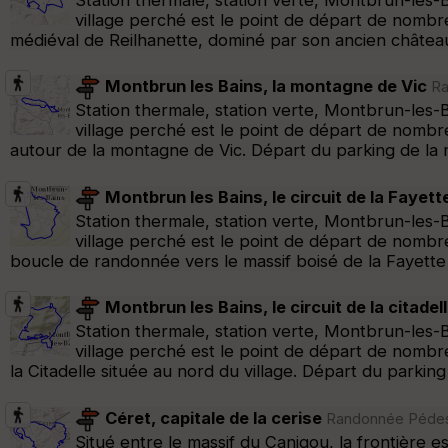
village perché est le point de départ de nombre
médiéval de Reilhanette, dominé par son ancien château
Montbrun les Bains, la montagne de Vic
Ra
Station thermale, station verte, Montbrun-les-B
village perché est le point de départ de nombr
autour de la montagne de Vic. Départ du parking de la m
Montbrun les Bains, le circuit de la Fayett
Station thermale, station verte, Montbrun-les-B
village perché est le point de départ de nombre
boucle de randonnée vers le massif boisé de la Fayett
Montbrun les Bains, le circuit de la citadel
Station thermale, station verte, Montbrun-les-B
village perché est le point de départ de nombr
la Citadelle située au nord du village. Départ du parking
Céret, capitale de la cerise
Randonnée Pédestr
Situé entre le massif du Canigou, la frontière 