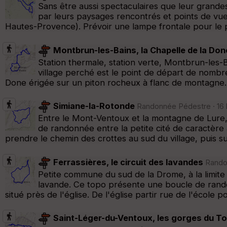
Sans être aussi spectaculaires que leur grand
par leurs paysages rencontrés et points de vu
Hautes-Provence). Prévoir une lampe frontale pour le p
Montbrun-les-Bains, la Chapelle de la Don
Station thermale, station verte, Montbrun-les-B
village perché est le point de départ de nombr
Done érigée sur un piton rocheux à flanc de montagne.
Simiane-la-Rotonde
Randonnée Pédestre · 16 k
Entre le Mont-Ventoux et la montagne de Lure
de randonnée entre la petite cité de caractère 
prendre le chemin des crottes au sud du village, puis su
Ferrassières, le circuit des lavandes
Randon
Petite commune du sud de la Drome, à la limite 
lavande. Ce topo présente une boucle de rand
situé près de l'église. De l'église partir rue de l'école p
Saint-Léger-du-Ventoux, les gorges du T