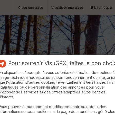
Créer une trace
Visualiser une trace
Bibliothèque
Pour soutenir VisuGPX, faites le bon choi
En cliquant sur "accepter" vous autorisez l'utilisation de cookies à
usage technique nécessaires au bon fonctionnement du site, ainsi
que l'utilisation d'autres cookies (éventuellement tiers) à des fins
statistiques ou de personnalisation des annonces pour vous
proposer des services et des offres adaptées à vos centres
d'interêt.
Vous pouvez à tout moment modifier ce choix ou obtenir des
informations sur ces cookies sur la page des conditions générale