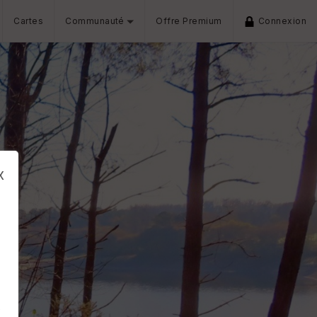
Cartes
Communauté
Offre Premium
Connexion
x
s