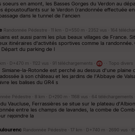
es soeurs en amont, les Basses Gorges du Verdon au dépa
es époustouflants sur le Verdon (randonnée effectuée en
assage dans le tunnel de l'ancien
e
Randonnée Pédestre · 11 km · D+550 m · 2352 vus · 164 téléch
ains est aussi parmi les plus beaux villages de France. 
eux itinéraires d'activités sportives comme la randonnée
 Départ du parking de l
m · D+470 m · 1122 vus · 91 téléchargements ·
· · Topo divers
, Simiane-la-Rotonde est perché au dessus d'une plaine
adossée à son château et les jardins de l'Abbaye de Valsai
ivre les balises du GR4 s
née Pédestre · 8 km · D+290 m · 1168 vus · 64 téléchargements 
du Vaucluse, Ferrassières se situe sur le plateau d'Albio
onnée entre les champs de lavandes, la combe de Combri
our rejoindre la
oulourenc
Randonnée Pédestre · 17 km · D+740 m · 2690 vus · 8