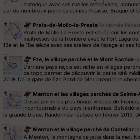
historique avec ses ruelles médiévales, monume
par de nombreux peintres comme Picasso, Braque et Cha
Prats-de-Mollo-la-Preste
Randonnée Pédestre
Prats de Mollo La Preste est située sur les cont
maîtresses de la frontière avec le Fort Lagarde
13e et le 18e siècle avec ses ateliers de tissage et ses f
Eze, le village perché et le Mont Bastide
Ra
L'arrière pays niçois est riche en villages per
ce topo permet de découvrir la petite cité méd
2019. De la gare de Eze Bord de Mer prendre le chemin
Menton et les villages perchés de Sainte
Classé parmi les plus beaux villages de France, 
incontournable du pays mentonnais. Belvédère s
la grande bleue. Randonnée réalisée en février 2019. 
Menton et le village perché de Castellar
Ra
A Menton, la montagne se jette dans la mer. Nich