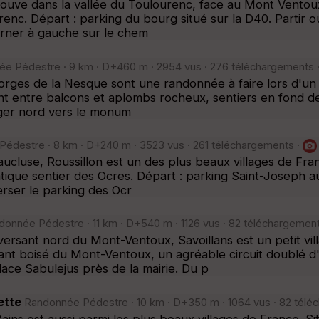
trouve dans la vallée du Toulourenc, face au Mont Ventou
enc. Départ : parking du bourg situé sur la D40. Partir
ourner à gauche sur le chem
e Pédestre · 9 km · D+460 m · 2954 vus · 276 téléchargements 
 gorges de la Nesque sont une randonnée à faire lors d'u
nt entre balcons et aplombs rocheux, sentiers en fond de
riger nord vers le monum
édestre · 8 km · D+240 m · 3523 vus · 261 téléchargements ·
ucluse, Roussillon est un des plus beaux villages de Fr
tique sentier des Ocres. Départ : parking Saint-Joseph au
verser le parking des Ocr
onnée Pédestre · 11 km · D+540 m · 1126 vus · 82 téléchargemen
versant nord du Mont-Ventoux, Savoillans est un petit vil
t boisé du Mont-Ventoux, un agréable circuit doublé d'u
lace Sabulejus près de la mairie. Du p
ette
Randonnée Pédestre · 10 km · D+350 m · 1064 vus · 82 télé
ains est aussi parmi les plus beaux villages de France. 