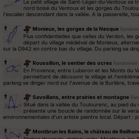
Le petit village de Saint-Léger-du-Ventoux se 
nord boisé du Ventoux et les gorges du Toulour
l'escalier descendant dans la vallée. A la passerelle, t
Monieux, les gorges de la Nesque
Randonné
Plus confidentielles que celles du Verdon, les
départ du village médiéval de Monieux, alterna
sur la D942 en contre bas du village. Du parking se di
Roussillon, le sentier des ocres
Randonnée P
En Provence, entre Luberon et les Monts du Va
permettant de découvrir le village et l'embléma
parking se diriger nord sur l'avenue de la Burlière, tra
Savoillans, entre prairies et montagne
Rand
Situé dans la vallée du Toulourenc, au pied du 
présente une boucle de randonnée sur le versan
environnementales d'un artiste peintre local. Départ : p
Montbrun les Bains, le château de Reilhan
Station thermale, station verte, Montbrun-les-B