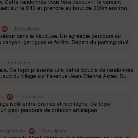
x. Cette randonnée vous fera découvrir le versant
 ouest sur la D40 et prendre au bout de 200m environ
·
· · Topo divers
n séjour dans le Vaucluse. Un agréable parcours au
 canyon, garrigues et forêts. Départ du parking situé
· · Topo divers
ance. Ce topo présente une petite boucle de randonnée
 sud du village sur l'avenue Jean-Etienne Astier. Du
ts ·
· · Topo divers
lage isolé entre prairies et montagne. Ce topo
n petit parcours de création artistiques
chargements ·
· · Topo divers
Situé entre le Mont-Ventoux et la Montagne de Lure, le