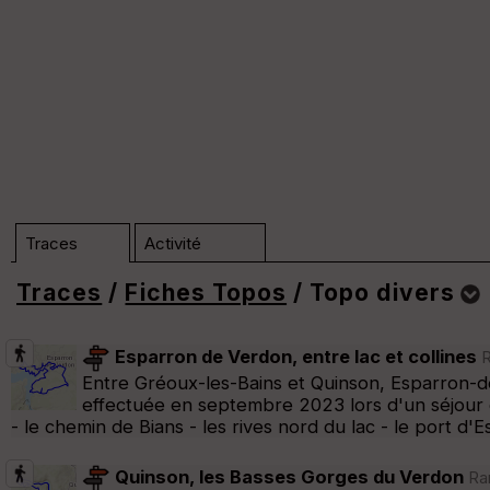
Traces
Activité
Traces
/
Fiches Topos
/ Topo divers
Dossier Topo divers (n°44842)
Esparron de Verdon, entre lac et collines
R
Entre Gréoux-les-Bains et Quinson, Esparron-d
Trier
effectuée en septembre 2023 lors d'un séjour d
- le chemin de Bians - les rives nord du lac - le port d'
Afficher la carto
dossier et sous-dossiers
|
ce dossier u
Quinson, les Basses Gorges du Verdon
Ran