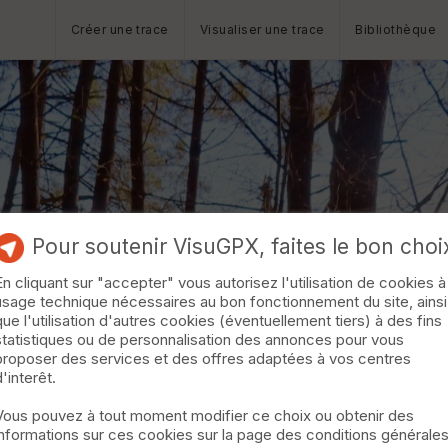
Créer une trace
Visualiser une trace
Bibliothèque
Pour soutenir VisuGPX, faites le bon choi
En cliquant sur "accepter" vous autorisez l'utilisation de cookies à
usage technique nécessaires au bon fonctionnement du site, ainsi
que l'utilisation d'autres cookies (éventuellement tiers) à des fins
statistiques ou de personnalisation des annonces pour vous
proposer des services et des offres adaptées à vos centres
d'interêt.
Vous pouvez à tout moment modifier ce choix ou obtenir des
informations sur ces cookies sur la page des conditions générale