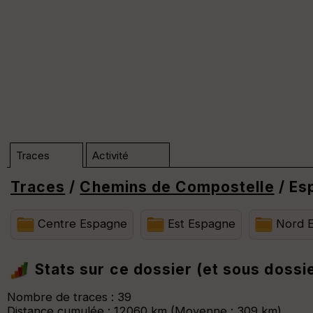
Traces
Activité
Traces
/
Chemins de Compostelle
/ Es
Centre Espagne
Est Espagne
Nord 
Dossier Espagne (n°3630)
Trier
Stats sur ce dossier (et sous dossi
Afficher la carto
dossier et sous-dossiers
|
ce dossier u
Nombre de traces : 39
Distance cumulée : 12060 km (Moyenne : 309 km)