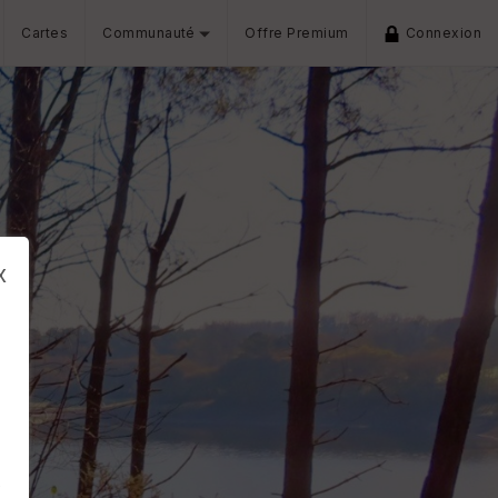
Cartes
Communauté
Offre Premium
Connexion
x
s