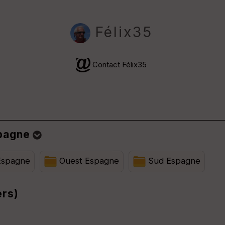
Félix35
Contact Félix35
pagne
Espagne
Ouest Espagne
Sud Espagne
ers)
niquement
⚠️ Selon le nombre de traces l'affichage peut-être long