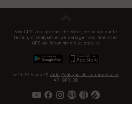
VisuGPX vous permet de créer, de suivre sur le
terrain, d'analyser et de partager vos itinéraires
GPS de façon simple et gratuite
© 2026 VisuGPX
Aide
Politique de confidentialité
API
GPX 3D