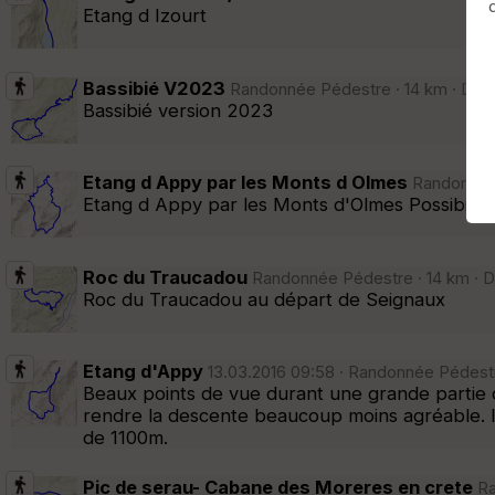
Etang d Izourt
Afficher la carto
dossier et sous-dossiers
|
ce dossier u
Bassibié V2023
Randonnée Pédestre · 14 km · D+12
Bassibié version 2023
Etang d Appy par les Monts d Olmes
Randonnée 
Etang d Appy par les Monts d'Olmes Possibilité 
Roc du Traucadou
Randonnée Pédestre · 14 km · D
Roc du Traucadou au départ de Seignaux
Etang d'Appy
13.03.2016 09:58 · Randonnée Pédestr
Beaux points de vue durant une grande partie d
rendre la descente beaucoup moins agréable. Il 
de 1100m.
Pic de serau- Cabane des Moreres en crete
Ra