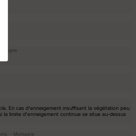
Montagne
le. En cas d'enneigement insuffisant la végétation peu
i la limite d'enneigement continue se situe au-dessus
nts · · Montagne