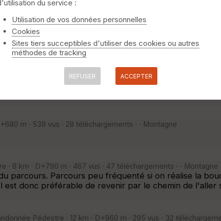
d'utilisation du service :
niquement
⚠️ Selon le nombre de traces l'affichage peut-être long
Utilisation de vos données personnelles
Cookies
50 m · 407 vus · 39 téléchargements · · Montagne
Sites tiers succeptibles d'utiliser des cookies ou autres
méthodes de tracking
REFUSER
ACCEPTER
Pédestre · 10 km · D+760 m · 503 vus · 42 téléchargements · · 
de rajouter un aller/retour au Pic de Saint Barthélemy
+680 m · 539 vus · 28 téléchargements · · Montagne
e · 8 km · D+790 m · 467 vus · 47 téléchargements · · Montagne
u parcours. Parcours peu fréquenté si on réalise la bouc
est donc préférable de revenir par le chemin de l'aller s
ndonnée Pédestre · 12 km · D+960 m · 295 vus · 32 téléchargeme