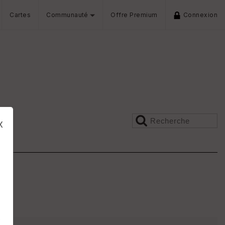
Cartes
Communauté
Offre Premium
Connexion
x
s