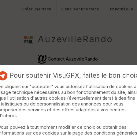
Créer une trace
Visualiser une trace
Bibliothèque
AuzevilleRando
Contact AuzevilleRando
Pour soutenir VisuGPX, faites le bon choi
En cliquant sur "accepter" vous autorisez l'utilisation de cookies à
usage technique nécessaires au bon fonctionnement du site, ainsi
que l'utilisation d'autres cookies (éventuellement tiers) à des fins
statistiques ou de personnalisation des annonces pour vous
proposer des services et des offres adaptées à vos centres
d'interêt.
Vous pouvez à tout moment modifier ce choix ou obtenir des
informations sur ces cookies sur la page des conditions générale
560 m · 425 vus · 54 téléchargements · · Montagne