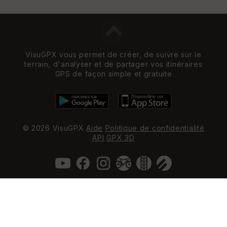
VisuGPX vous permet de créer, de suivre sur le
terrain, d'analyser et de partager vos itinéraires
GPS de façon simple et gratuite
© 2026 VisuGPX
Aide
Politique de confidentialité
API
GPX 3D