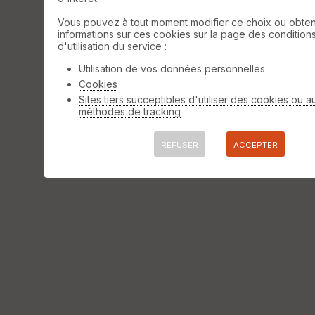
Afficher la carto
dossier et sous-dossiers
|
ce dossier
Vous pouvez à tout moment modifier ce choix ou obten
uniquement
⚠️ Selon le nombre de traces l'affichage peut-
informations sur ces cookies sur la page des condition
d'utilisation du service :
être long
Utilisation de vos données personnelles
Cookies
Sites tiers succeptibles d'utiliser des cookies ou a
méthodes de tracking
REFUSER
ACCEPTER