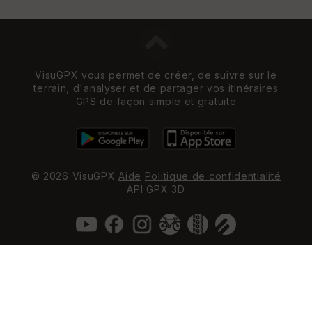
VisuGPX vous permet de créer, de suivre sur le
terrain, d'analyser et de partager vos itinéraires
GPS de façon simple et gratuite
© 2026 VisuGPX
Aide
Politique de confidentialité
API
GPX 3D