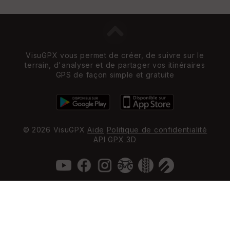
VisuGPX vous permet de créer, de suivre sur le
terrain, d'analyser et de partager vos itinéraires
GPS de façon simple et gratuite
© 2026 VisuGPX
Aide
Politique de confidentialité
API
GPX 3D