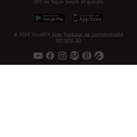
GPS de façon simple et gratuite
© 2026 VisuGPX
Aide
Politique de confidentialité
API
GPX 3D