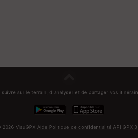
uivre sur le terrain, d'analyser et de partager vos itinérai
 2026 VisuGPX
Aide
Politique de confidentialité
API
GPX 3