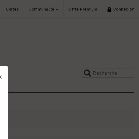
Cartes
Communauté
Offre Premium
Connexion
x
s