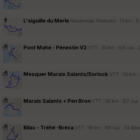
L'aiguille du Merle
Randonnée Pédestre · 13 km · D+
Pont Mahé - Pénestin V2
VTT · 35 km · 615 vus · 
Mesquer Marais Salants/Sorlock
VTT · 24 km · 
Marais Salants + Pen Bron
VTT · 36 km · 317 vus 
Bilac - Tréhé -Bréca
VTT · 19 km · 318 vus · 34 tél