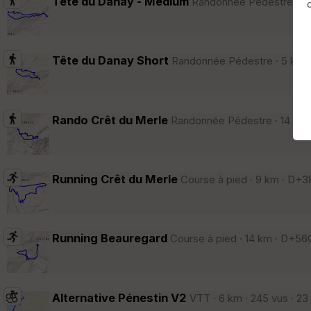
Tête du Danay - Médium
Randonnée Pédestre · 8 k
Afficher la carto
dossier et sous-dossiers
|
ce dossier u
Tête du Danay Short
Randonnée Pédestre · 5 km · 
Rando Crêt du Merle
Randonnée Pédestre · 14 km ·
Running Crêt du Merle
Course à pied · 9 km · D+38
Running Beauregard
Course à pied · 14 km · D+560
Alternative Pénestin V2
VTT · 6 km · 245 vus · 23