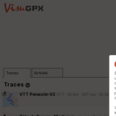
Traces
Activité
Traces
VTT Penestin V2
VTT · 35 km · 367 vus · 55 téléc
Dossier (n°0)
Trier