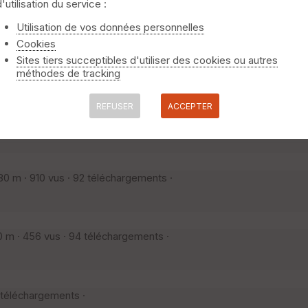
m · D+370 m · 243 vus · 31 téléchargements ·
d'utilisation du service :
niquement
⚠️ Selon le nombre de traces l'affichage peut-être long
Utilisation de vos données personnelles
Cookies
Sites tiers succeptibles d'utiliser des cookies ou autres
D+360 m · 791 vus · 33 téléchargements ·
méthodes de tracking
REFUSER
ACCEPTER
 D+1100 m · 287 vus · 23 téléchargements ·
0 m · 910 vus · 92 téléchargements ·
 m · 456 vus · 94 téléchargements ·
 téléchargements ·