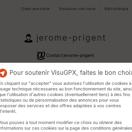
Créer une trace
Visualiser une trace
Bibliothèque
jerome-prigent
Contact jerome-prigent
Pour soutenir VisuGPX, faites le bon choi
En cliquant sur "accepter" vous autorisez l'utilisation de cookies à
usage technique nécessaires au bon fonctionnement du site, ainsi
que l'utilisation d'autres cookies (éventuellement tiers) à des fins
statistiques ou de personnalisation des annonces pour vous
proposer des services et des offres adaptées à vos centres
hargements ·
d'interêt.
Vous pouvez à tout moment modifier ce choix ou obtenir des
informations sur ces cookies sur la page des conditions générale