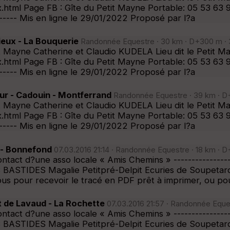
.html Page FB : Gîte du Petit Mayne Portable: 05 53 63 
-------- Mis en ligne le 29/01/2022 Proposé par l?a
eux - La Bouquerie
Randonnée Equestre · 30 km · D+300 m · 3
Petit Mayne Catherine et Claudio KUDELA Lieu dit le Pet
.html Page FB : Gîte du Petit Mayne Portable: 05 53 63 
-------- Mis en ligne le 29/01/2022 Proposé par l?a
r - Cadouin - Montferrand
Randonnée Equestre · 39 km · D+
Petit Mayne Catherine et Claudio KUDELA Lieu dit le Pet
.html Page FB : Gîte du Petit Mayne Portable: 05 53 63 
-------- Mis en ligne le 29/01/2022 Proposé par l?a
 - Bonnefond
07.03.2016 21:14 · Randonnée Equestre · 18 km · D
ct d?une asso locale « Amis Chemins » --------------------
BASTIDES Magalie Petitpré-Delpit Ecuries de Soupet
s pour recevoir le tracé en PDF prêt à imprimer, ou po
de Lavaud - La Rochette
07.03.2016 21:57 · Randonnée Equest
ct d?une asso locale « Amis Chemins » --------------------
BASTIDES Magalie Petitpré-Delpit Ecuries de Soupet