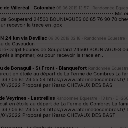
 de Villeréal - Colombié
08.06.2019 13:57 · Randonnée Equestr
----------------------------------------------------------
es de Soupetard 24560 BOUNIAGUES 06 85 76 90 70 che
ur recevoir la trace en .gpx
 24 km via Devillac
09.06.2019 02:18 · Randonnée Equestre ·
au de Gavaudun --------------------------------------------
ré-Delpit Ecuries de Soupetard 24560 BOUNIAGUES 06 
rêt à imprimer, ou pour recevoir la trace en .
e Bonaguil - St Front - Blanquefort
Randonnée Equestre 
ircuit en étoile au départ de La Ferme de Combres La 
3 / 06 81 23 55 54 https://www.lafermedecombres.fr/ la
 le 30/01/2022 Proposé par l?asso CHEVAUX DES BAS
 Veyrines - Lastreilles
Randonnée Equestre · 13 km · D+260 
rcuit en étoile au départ de La Ferme de Combres La f
3 / 06 81 23 55 54 https://www.lafermedecombres.fr/ la
 le 30/01/2022 Proposé par l?asso CHEVAUX DES BAST