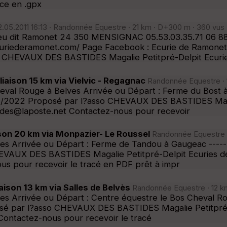
ace en .gpx
.05.2011 16:13 · Randonnée Equestre · 21 km · D+300 m · 360 vus 
ieu dit Ramonet 24 350 MENSIGNAC 05.53.03.35.71 06 88
deramonet.com/ Page Facebook : Ecurie de Ramonet -------
so CHEVAUX DES BASTIDES Magalie Petitpré-Delpit Ecuri
ison 15 km via Vielvic - Regagnac
Randonnée Equestre · 1
val Rouge à Belves Arrivée ou Départ : Ferme du Bost à M
 02/02/2022 Proposé par l?asso CHEVAUX DES BASTIDES Ma
es@laposte.net Contactez-nous pour recevoir
n 20 km via Monpazier- Le Roussel
Randonnée Equestre · 
s Arrivée ou Départ : Ferme de Tandou à Gaugeac ----------
CHEVAUX DES BASTIDES Magalie Petitpré-Delpit Ecuries
s pour recevoir le tracé en PDF prêt à impr
son 13 km via Salles de Belvès
Randonnée Equestre · 12 km
s Arrivée ou Départ : Centre équestre le Bos Cheval Rouge
roposé par l?asso CHEVAUX DES BASTIDES Magalie Petit
ontactez-nous pour recevoir le tracé