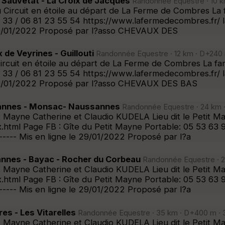
auvetat - La Croix de Jacques
Randonnée Equestre · 10 km
Ou Circuit en étoile au départ de La Ferme de Combres 
3 / 06 81 23 55 54 https://www.lafermedecombres.fr/ la
 le 30/01/2022 Proposé par l?asso CHEVAUX DES
e Veyrines - Guillouti
Randonnée Equestre · 12 km · D+240 m
ircuit en étoile au départ de La Ferme de Combres La 
3 / 06 81 23 55 54 https://www.lafermedecombres.fr/ la
 le 30/01/2022 Proposé par l?asso CHEVAUX DES BAS
annes - Monsac- Naussannes
Randonnée Equestre · 24 km ·
Petit Mayne Catherine et Claudio KUDELA Lieu dit le Pet
.html Page FB : Gîte du Petit Mayne Portable: 05 53 63 
-------- Mis en ligne le 29/01/2022 Proposé par l?a
nes - Bayac - Rocher du Corbeau
Randonnée Equestre · 25
Petit Mayne Catherine et Claudio KUDELA Lieu dit le Pet
.html Page FB : Gîte du Petit Mayne Portable: 05 53 63 
-------- Mis en ligne le 29/01/2022 Proposé par l?a
s - Les Vitarelles
Randonnée Equestre · 35 km · D+400 m · 3
Petit Mayne Catherine et Claudio KUDELA Lieu dit le Pet