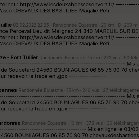
rnet : http://www.lesdeuxabbessesenvert.fr/ ---------------
r l?asso CHEVAUX DES BASTIDES Magalie Peti
illie
02.02.2022 22:25 · Randonnée Equestre · 26 km · D+260 m ·
nce Perceval Lieu dit Malignac 24 340 MAREUIL SUR BEL
rnet : http://www.lesdeuxabbessesenvert.fr/ ---------------
r l?asso CHEVAUX DES BASTIDES Magalie Peti
 - Fort Tuilier
Randonnée Equestre · 15 km · 272 vus · 50 tél
----------------------------------------------------------
es de Soupetard 24560 BOUNIAGUES 06 85 76 90 70 che
r recevoir la trace en .gpx -----------------
abannes
Randonnée Equestre · 15 km · 240 vus · 27 téléchargeme
----------------------------------------------------------
es de Soupetard 24560 BOUNIAGUES 06 85 76 90 70 che
r recevoir la trace en .gpx -----------------
urdonnie
Randonnée Equestre · 10 km · 378 vus · 36 téléchargem
----------------------------------------- Mis en ligne l
d 24560 BOUNIAGUES 06 85 76 90 70 chevauxdesbastides@