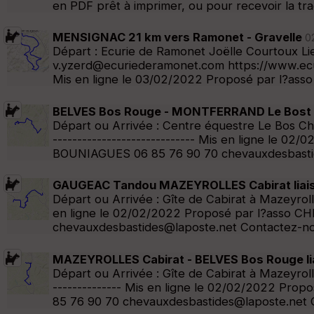
en PDF prêt à imprimer, ou pour recevoir la tr
MENSIGNAC 21 km vers Ramonet - Gravelle
02
Départ : Ecurie de Ramonet Joëlle Courtoux L
v.yzerd@ecuriederamonet.com https://www.ecurie
Mis en ligne le 03/02/2022 Proposé par l?as
BELVES Bos Rouge - MONTFERRAND Le Bost lia
Départ ou Arrivée : Centre équestre Le Bos Che
----------------------------- Mis en ligne le
BOUNIAGUES 06 85 76 90 70 chevauxdesbastid
GAUGEAC Tandou MAZEYROLLES Cabirat liaiso
Départ ou Arrivée : Gîte de Cabirat à Mazeyrolle
en ligne le 02/02/2022 Proposé par l?asso 
chevauxdesbastides@laposte.net Contactez-nou
MAZEYROLLES Cabirat - BELVES Bos Rouge liai
Départ ou Arrivée : Gîte de Cabirat à Mazeyrolle
-------------- Mis en ligne le 02/02/2022 P
85 76 90 70 chevauxdesbastides@laposte.net C