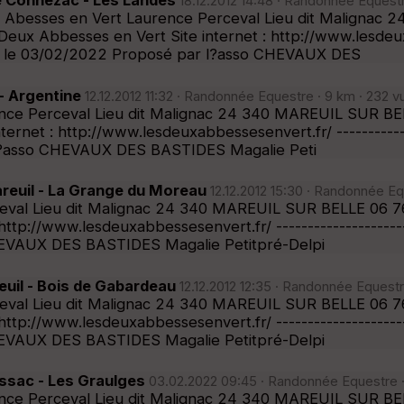
 Connezac - Les Landes
18.12.2012 14:48 · Randonnée Equestre
x Abesses en Vert Laurence Perceval Lieu dit Malignac
ux Abbesses en Vert Site internet : http://www.lesdeuxab
 ligne le 03/02/2022 Proposé par l?asso CHEVAUX DES
 Argentine
12.12.2012 11:32 · Randonnée Equestre · 9 km · 232 v
nce Perceval Lieu dit Malignac 24 340 MAREUIL SUR BEL
rnet : http://www.lesdeuxabbessesenvert.fr/ ---------------
r l?asso CHEVAUX DES BASTIDES Magalie Peti
reuil - La Grange du Moreau
12.12.2012 15:30 · Randonnée Eq
eval Lieu dit Malignac 24 340 MAREUIL SUR BELLE 06 76
tp://www.lesdeuxabbessesenvert.fr/ ------------------------
HEVAUX DES BASTIDES Magalie Petitpré-Delpi
uil - Bois de Gabardeau
12.12.2012 12:35 · Randonnée Equestr
eval Lieu dit Malignac 24 340 MAREUIL SUR BELLE 06 76
tp://www.lesdeuxabbessesenvert.fr/ ------------------------
HEVAUX DES BASTIDES Magalie Petitpré-Delpi
ssac - Les Graulges
03.02.2022 09:45 · Randonnée Equestre ·
nce Perceval Lieu dit Malignac 24 340 MAREUIL SUR BEL