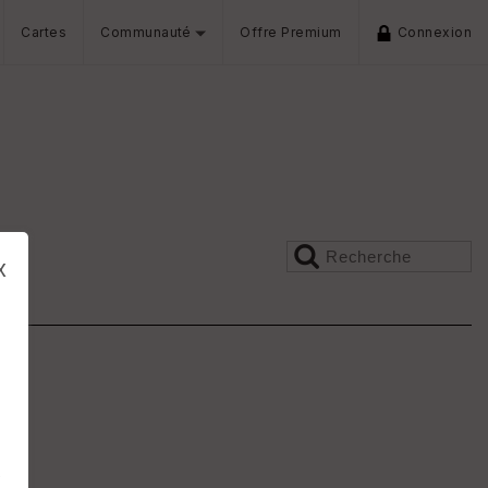
Cartes
Communauté
Offre Premium
Connexion
x
s