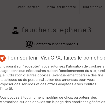
Créer une trace
Visualiser une trace
Bibliothèque
faucher.stephane3
Contact faucher.stephane3
Pour soutenir VisuGPX, faites le bon choi
En cliquant sur "accepter" vous autorisez l'utilisation de cookies à
usage technique nécessaires au bon fonctionnement du site, ainsi
que l'utilisation d'autres cookies (éventuellement tiers) à des fins
statistiques ou de personnalisation des annonces pour vous
proposer des services et des offres adaptées à vos centres
d'interêt.
Vous pouvez à tout moment modifier ce choix ou obtenir des
informations sur ces cookies sur la page des conditions générale