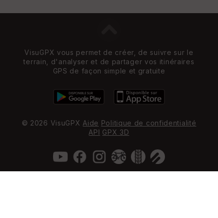
VisuGPX vous permet de créer, de suivre sur le
terrain, d'analyser et de partager vos itinéraires
GPS de façon simple et gratuite
© 2026 VisuGPX
Aide
Politique de confidentialité
API
GPX 3D