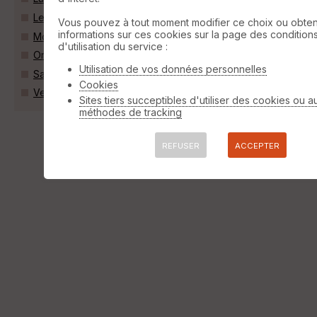
Lencloître (86140)
Vous pouvez à tout moment modifier ce choix ou obten
informations sur ces cookies sur la page des condition
Monts-sur-Guesnes (86420)
d'utilisation du service :
Orches (86230)
Utilisation de vos données personnelles
Savigny-sous-Faye (86140)
Cookies
Verrue (86420)
Sites tiers succeptibles d'utiliser des cookies ou a
méthodes de tracking
REFUSER
ACCEPTER