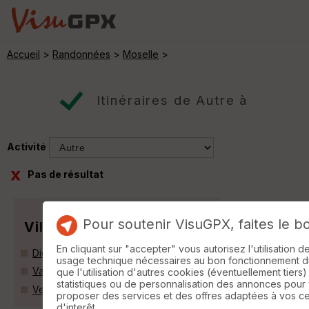
Accueil
>
Randonnées
>
Moselle
>
Itinéraires de Autre à
Activité
Pas de résultat
Pour soutenir VisuGPX, faites le b
Villes
En cliquant sur "accepter" vous autorisez l'utilisation 
Dieuze (57260)
usage technique nécessaires au bon fonctionnement du 
Val-de-Bride (57260)
que l'utilisation d'autres cookies (éventuellement tiers)
statistiques ou de personnalisation des annonces pour
Vergaville (57260)
proposer des services et des offres adaptées à vos c
d'interêt.