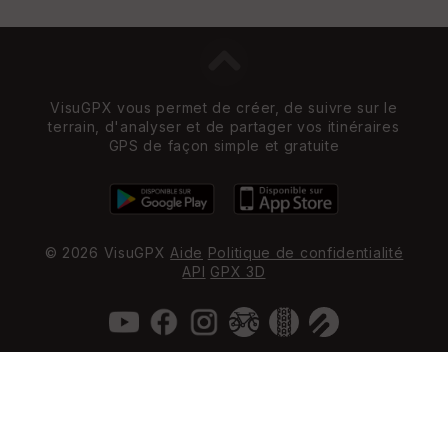
VisuGPX vous permet de créer, de suivre sur le
terrain, d'analyser et de partager vos itinéraires
GPS de façon simple et gratuite
© 2026 VisuGPX
Aide
Politique de confidentialité
API
GPX 3D