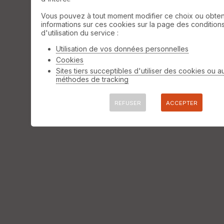
Vous pouvez à tout moment modifier ce choix ou obten
informations sur ces cookies sur la page des condition
d'utilisation du service :
Utilisation de vos données personnelles
Cookies
Sites tiers succeptibles d'utiliser des cookies ou a
méthodes de tracking
REFUSER
ACCEPTER