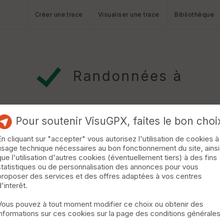
Créer une trace
Visualiser une trace
Bibliothèque
Randonnées à
Pour soutenir VisuGPX, faites le bon choi
En cliquant sur "accepter" vous autorisez l'utilisation de cookies à
usage technique nécessaires au bon fonctionnement du site, ainsi
que l'utilisation d'autres cookies (éventuellement tiers) à des fins
statistiques ou de personnalisation des annonces pour vous
 qq cotes - encore bien transpiré - pendant l'exercice le genou a
proposer des services et des offres adaptées à vos centres
d'interêt.
Vous pouvez à tout moment modifier ce choix ou obtenir des
informations sur ces cookies sur la page des conditions générale