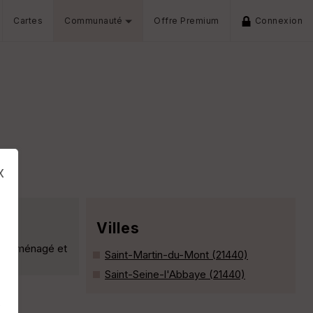
Cartes
Communauté
Offre Premium
Connexion
x
Villes
 été ménagé et
Saint-Martin-du-Mont (21440)
Saint-Seine-l'Abbaye (21440)
s