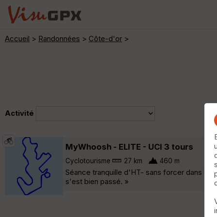
Accueil
>
Randonnées
>
Côte-d'or
>
Activité
MyWhoosh - ELITE - UCI 3 tours
Cyclotourisme
27 km
460 m
Séance tranquille d'HT- sans forcer dans les
s'est bien passé. »