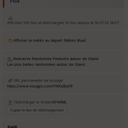
Plus
Affichée 129 fois et téléchargée 14 fois depuis le 10.07.25 18:07
Ep
ai
ss
Afficher la météo au départ (Météo Blue)
eu
r
Itinéraires Randonnée Pédestre autour de
Gland
·
Tr
Les plus belles randonnées autour de Gland
an
sp
ar
URL permanente de la page
en
https://www.visugpx.com/lYKKQBq1fF
ce
Télécharger le fichier
GPX
KML
Po
int
illé
s