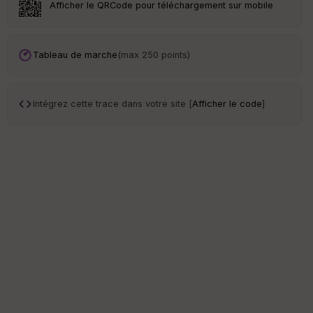
Afficher le QRCode pour téléchargement sur mobile
S
e
n
s
Tableau de marche
(max 250 points)
St
re
Intégrez cette trace dans votre site [
Afficher le code
]
et
Vi
e
w