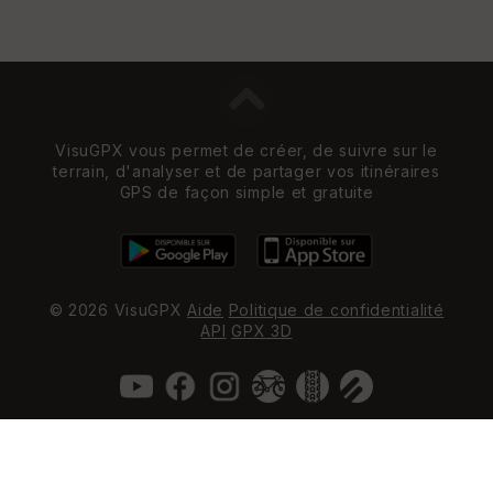
VisuGPX vous permet de créer, de suivre sur le
terrain, d'analyser et de partager vos itinéraires
GPS de façon simple et gratuite
© 2026 VisuGPX
Aide
Politique de confidentialité
API
GPX 3D