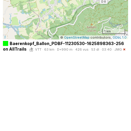
1 km
©
OpenStreetMap
contributors,
ODbL 1.0
Baerenkopf_Ballon_PDBF-11230530-1625898363-256
on AllTrails
VTT · 63 km · D+990 m · 426 vus · 53 dl · 03:40 ·
JMG