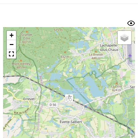
Dénivelé min/max
Auteur
Dossier
et
sous-dossiers
+
Trier par
−
Horodatage
Photos