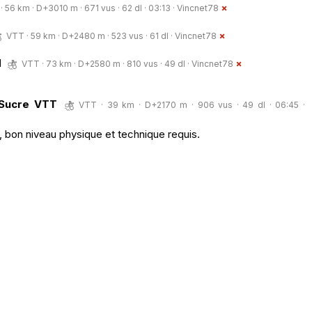
· 56 km · D+3010 m · 671 vus · 62 dl · 03:13 ·
Vincnet78
VTT · 59 km · D+2480 m · 523 vus · 61 dl ·
Vincnet78
M
VTT · 73 km · D+2580 m · 810 vus · 49 dl ·
Vincnet78
 Sucre VTT
VTT · 39 km · D+2170 m · 906 vus · 49 dl · 06:45 ·
, bon niveau physique et technique requis.