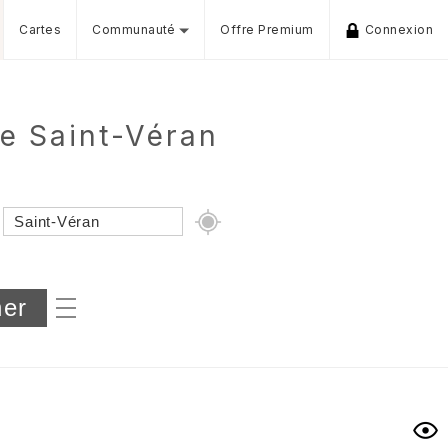
Cartes
Communauté
Offre Premium
Connexion
e Saint-Véran
Dénivelé min/max
iers