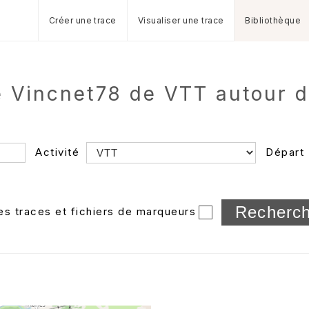
Créer une trace
Visualiser une trace
Bibliothèque
e Vincnet78 de VTT autour d
Activité
Départ
Longueur min/max
les traces et fichiers de marqueurs
Dossier
et sous-doss
Trier par
Horodatage
Photos