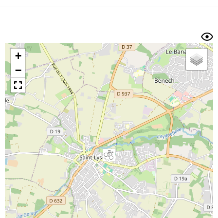
Dénivelé min/max
Auteur
Dossier
et
sous-dossiers
+
Trier par
−
Horodatage
Photos