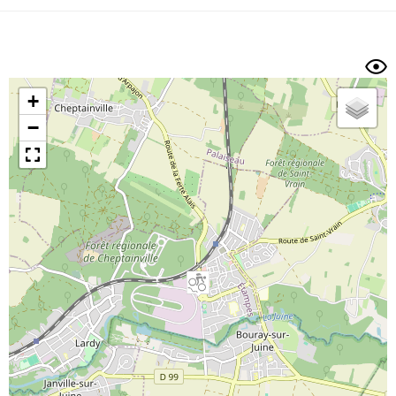
Dénivelé min/max
Auteur
Dossier
et
sous-dossiers
+
Trier par
−
Horodatage
Photos