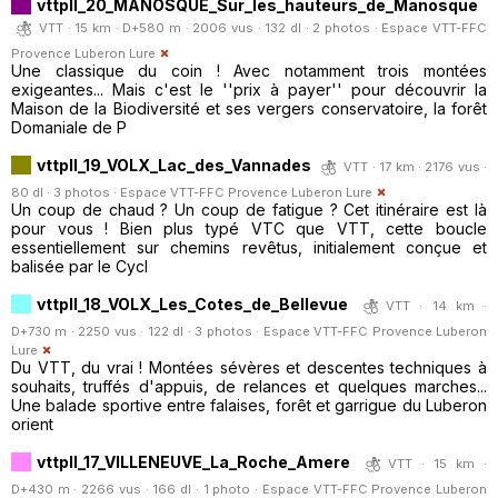
vttpll_20_MANOSQUE_Sur_les_hauteurs_de_Manosque
VTT · 15 km · D+580 m · 2006 vus · 132 dl · 2 photos ·
Espace VTT-FFC
Provence Luberon Lure
Une classique du coin ! Avec notamment trois montées
exigeantes... Mais c'est le ''prix à payer'' pour découvrir la
Maison de la Biodiversité et ses vergers conservatoire, la forêt
Domaniale de P
vttpll_19_VOLX_Lac_des_Vannades
VTT · 17 km · 2176 vus ·
80 dl · 3 photos ·
Espace VTT-FFC Provence Luberon Lure
Un coup de chaud ? Un coup de fatigue ? Cet itinéraire est là
pour vous ! Bien plus typé VTC que VTT, cette boucle
essentiellement sur chemins revêtus, initialement conçue et
balisée par le Cycl
vttpll_18_VOLX_Les_Cotes_de_Bellevue
VTT · 14 km ·
D+730 m · 2250 vus · 122 dl · 3 photos ·
Espace VTT-FFC Provence Luberon
Lure
Du VTT, du vrai ! Montées sévères et descentes techniques à
souhaits, truffés d'appuis, de relances et quelques marches...
Une balade sportive entre falaises, forêt et garrigue du Luberon
orient
vttpll_17_VILLENEUVE_La_Roche_Amere
VTT · 15 km ·
D+430 m · 2266 vus · 166 dl · 1 photo ·
Espace VTT-FFC Provence Luberon