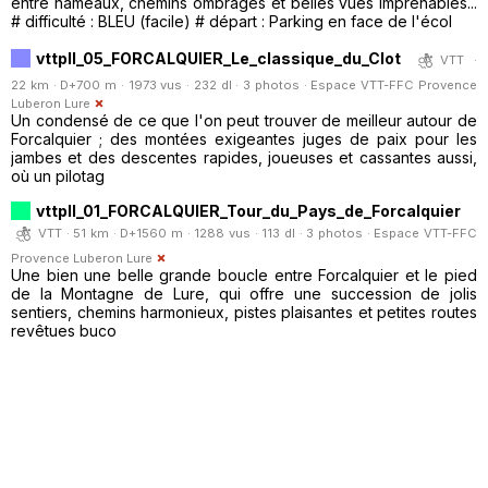
entre hameaux, chemins ombragés et belles vues imprenables...
# difficulté : BLEU (facile) # départ : Parking en face de l'écol
vttpll_05_FORCALQUIER_Le_classique_du_Clot
VTT ·
22 km · D+700 m · 1973 vus · 232 dl · 3 photos ·
Espace VTT-FFC Provence
Luberon Lure
Un condensé de ce que l'on peut trouver de meilleur autour de
Forcalquier ; des montées exigeantes juges de paix pour les
jambes et des descentes rapides, joueuses et cassantes aussi,
où un pilotag
vttpll_01_FORCALQUIER_Tour_du_Pays_de_Forcalquier
VTT · 51 km · D+1560 m · 1288 vus · 113 dl · 3 photos ·
Espace VTT-FFC
Provence Luberon Lure
Une bien une belle grande boucle entre Forcalquier et le pied
de la Montagne de Lure, qui offre une succession de jolis
sentiers, chemins harmonieux, pistes plaisantes et petites routes
revêtues buco