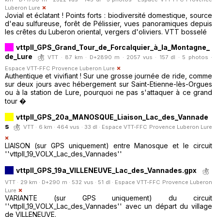
Luberon Lure
Jovial et éclatant ! Points forts : biodiversité domestique, source
d'eau sulfureuse, forêt de Pélissier, vues panoramiques depuis
les crêtes du Luberon oriental, vergers d'oliviers. VTT bosselé
vttpll_GPS_Grand_Tour_de_Forcalquier_à_la_Montagne_
de_Lure
VTT · 87 km · D+2890 m · 2057 vus · 157 dl · 5 photos ·
Espace VTT-FFC Provence Luberon Lure
Authentique et vivifiant ! Sur une grosse journée de ride, comme
sur deux jours avec hébergement sur Saint-Etienne-lès-Orgues
ou à la station de Lure, pourquoi ne pas s'attaquer à ce grand
tour �
vttpll_GPS_20a_MANOSQUE_Liaison_Lac_des_Vannade
s
VTT · 6 km · 464 vus · 33 dl ·
Espace VTT-FFC Provence Luberon Lure
LIAISON (sur GPS uniquement) entre Manosque et le circuit
''vttpll_19_VOLX_Lac_des_Vannades''
vttpll_GPS_19a_VILLENEUVE_Lac_des_Vannades.gpx
VTT · 29 km · D+290 m · 532 vus · 51 dl ·
Espace VTT-FFC Provence Luberon
Lure
VARIANTE (sur GPS uniquement) du circuit
''vttpll_19_VOLX_Lac_des_Vannades'' avec un départ du village
de VILLENEUVE.