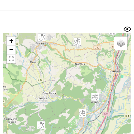
Dénivelé min/max
Auteur
Dossier
et
sous-dossiers
+
Trier par
−
Horodatage
Photos