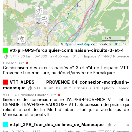
3 km
©
OpenStreetMap
contributors,
ODbL 1.0
vtt-pll-GPS-forcalquier-combinaison-circuits-3-et-4
VTT · 60 km · D+1630 m · 485 vus · 61 dl ·
Espace VTT-FFC Provence
Luberon Lure
Combinaison des circuits balisés n° 3 et n°4 de l'espace VTT
Provence Luberon Lure, au départ/arrivée de Forcalquier.
VTT_ALPES PROVENCE_04_connexion-montjustin-
manosque
VTT · 16 km · D+360 m · 861 vus · 66 dl · 1 photo ·
Espace
VTT-FFC Provence Luberon Lure
Itinéraire de connexion entre l'ALPES-PROVENCE VTT et la
GRANDE TRAVERSEE VAUCLUSE VTT. Succession de pistes qui
relient le col de La Mort d'Imbert situé juste au-dessus de
Manosque et le petit vill
vttpll_GPS_Tour_des_collines_de_Manosque
VTT · 54
km · D+1790 m · 2322 vus · 145 dl · 3 photos ·
Espace VTT-FFC Provence