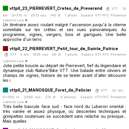
vttpll_23_PIERREVERT_Cretes_de_Preverend
VTT · 10
km · D+370 m · 2073 vus · 140 dl · 1 photo ·
Espace VTT-FFC Provence
Luberon Lure
Un itinéraire assez roulant malgré l'ascension jusqu'à la citerne
sommitale sur les crêtes et ses vues panoramiques. Au
programme, vignes, vergers, bois et garrigues. Une belle
approche d'un terro
vttpll_22_PIERREVERT_Petit_tour_de_Sainte_Patrice
VTT · 5 km · 1639 vus · 66 dl · 1 photo ·
Espace VTT-FFC Provence
Luberon Lure
Jolie petite boucle au départ de Pierrevert, fief du légendaire et
dynamique club Nature'Bike VTT. Une balade entre oliviers et
champs de vignes, histoire de se tester avant d'aller découvrir
les i
vttpll_21_MANOSQUE_Foret_de_Pelicier
VTT · 29 km ·
D+1150 m · 2499 vus · 273 dl · 4 photos ·
Espace VTT-FFC Provence
Luberon Lure
Très belle bascule face sud - face nord du Luberon oriental :
très variée et assez physique, où descentes techniques et
grimpettes soutenues se succèdent sans relâche ou presque...
Mais quelles