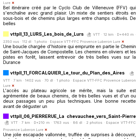
Lure
Bel itinéraire créé par le Cyclo Club de Villeneuve (FFV) qui
s'enchaîne avec grand plaisir. Un mixte de sentiers étroits en
sous-bois et de chemins plus larges entre champs cultivés. De
belles
vttpll_13_LURS_Les_bois_de_Lurs
VTT · 12 km · D+440 m ·
2350 vus · 112 dl · 1 photo ·
Espace VTT-FFC Provence Luberon Lure
Une boucle chargée d'histoire qui emprunte en partie le Chemin
de Saint-Jacques de Compostelle. Les chemins en oliviers et les
pistes en forêt, laissent entrevoir de très belles vues sur la
Durance
vttpll_11_FORCALQUIER_Le_tour_du_Plan_des_Aires
VTT · 7 km · 1402 vus · 70 dl · 1 photo ·
Espace VTT-FFC Provence Luberon
Lure
L'accès au plateau agricole se mérite, mais la suite est
agrémentée de beaux chemins, de très belles vues et d'un ou
deux passages un peu plus techniques. Une bonne recette
avant de déguster un
vttpll_06_PIERRERUE_La chevauchee_vers_Saint-Pierre
VTT · 7 km · D+210 m · 1763 vus · 86 dl · 2 photos ·
Espace VTT-FFC
Provence Luberon Lure
Une jolie escapade vallonnée, truffée de surprises à découvrir,