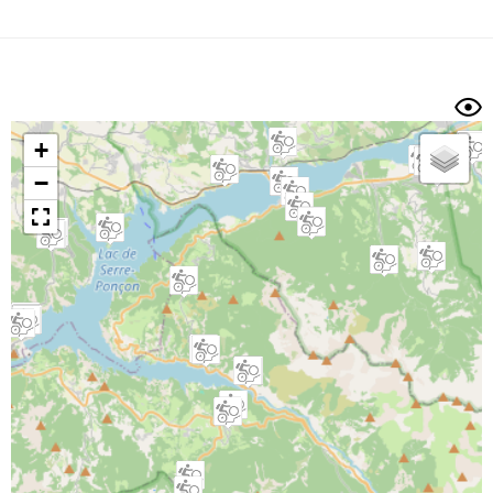
Dénivelé min/max
Auteur
Dossier
et
sous-dossiers
+
Trier par
−
Horodatage
Photos