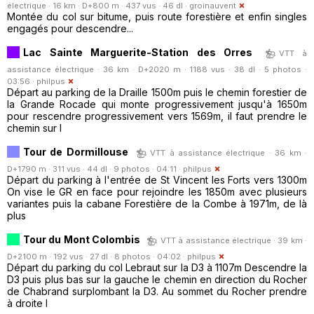
électrique · 16 km · D+800 m · 437 vus · 46 dl ·
groinauvent
Montée du col sur bitume, puis route forestière et enfin singles
engagés pour descendre...
Lac Sainte Marguerite-Station des Orres
VTT à
assistance électrique · 36 km · D+2020 m · 1188 vus · 38 dl · 5 photos ·
03:56 ·
philpus
Départ au parking de la Draille 1500m puis le chemin forestier de
la Grande Rocade qui monte progressivement jusqu'à 1650m
pour rescendre progressivement vers 1569m, il faut prendre le
chemin sur l
Tour de Dormillouse
VTT à assistance électrique · 36 km ·
D+1790 m · 311 vus · 44 dl · 9 photos · 04:11 ·
philpus
Départ du parking à l'entrée de St Vincent les Forts vers 1300m
On vise le GR en face pour rejoindre les 1850m avec plusieurs
variantes puis la cabane Forestière de la Combe à 1971m, de là
plus
Tour du Mont Colombis
VTT à assistance électrique · 39 km ·
D+2100 m · 192 vus · 27 dl · 8 photos · 04:02 ·
philpus
Départ du parking du col Lebraut sur la D3 à 1107m Descendre la
D3 puis plus bas sur la gauche le chemin en direction du Rocher
de Chabrand surplombant la D3. Au sommet du Rocher prendre
à droite l