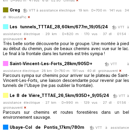
km · D+960 m · 41 vus · 6 dl · 02:50 ·
chmas
Greg
VTT à assistance électrique · 19 km · D+700 m · 141 vus · 34
dl ·
MoustaPic
Les tunnels_TTTAE_28,60km/677m_19/05/24
VTT à
assistance électrique · 29 km · D+820 m · 170 vus · 37 dl · 01:54 ·
groinauvent
Très belle sortie découverte pour le groupe. Une montée à pied
au début du chemin, puis de beaux chemins avec vue sur le lac.
Le final à la frontale dans les tunnels est très sympa !
Saint-Vincent-Les-Forts_28km/905D+
VTT à
assistance électrique · 28 km · D+780 m · 191 vus · 40 dl ·
groinauvent
Parcours sympa sur chemins pour arriver sur le plateau de Saint-
Vincent-Les-Forts, une liaison descendante pour revenir par les
tunnels de l'Ubaye (ne pas oublier la frontale).
Le 8 de Vière_TTTAE_26,5km/935D+_9/05/24
VTT à
assistance électrique · 27 km · D+990 m · 129 vus · 27 dl · 01:56 ·
groinauvent
Parcours sur chemins et routes forestières dans un bel
environnement sauvage.
Ubaye-Col de Pontis_17km/780m
VTT à assistance