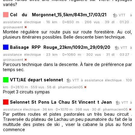
variés?
Col du Morgonnet_15,5km/843m_17/03/21
VTT à
assistance électrique · 16 km · D+850 m · 266 vus · 39 dl · 01:20 ·
groinauvent
Montée régulière sur route puis sur route forestière. Au col,
plusieurs itinéraires possibles. Belle descente bien technique.
Balisage RPP Rouge_23km/1092m_29/09/20
VTT à
assistance électrique · 23 km · D+1080 m · 302 vus · 31 dl · 03:27 ·
groinauvent
Parcours technique dans la descente. À faire de préférence par
temps sec.
VTT/AE depart selonnet
VTT à assistance électrique · 109
km · D+2810 m · 559 vus · 58 dl ·
pharmacien05
Projet 3 circuits sympas
Selonnet St Pons La Chau St Vincent t Jean
VTT à
assistance électrique · 36 km · D+1070 m · 398 vus · 30 dl ·
pharmacien05
Par petites routes et pistes pastorales un très beau circuit .
Traversée du plateau de Lachau un peu paumatoire du fait de la
multitude des pistes de ski , viser la cabane la plus au fond
commence