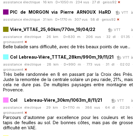
assistance électrique · 16 km · D+1050 m · 234 vus · 27 dl ·
geiss92
PIC de MORGON via Pierre ARNOUX HaRD
VTT à
assistance électrique · 31 km · D+1770 m · 307 vus · 58 dl ·
geiss92
Vière_VTTAE_25,60km/770m_19/04/22
VTT à
assistance électrique · 26 km · D+830 m · 206 vus · 32 dl · 01:35 ·
groinauvent
Belle balade sans difficulté, avec de très beaux points de vue...
Col Lebreau-Vière_TTTAE_28km/990m_19/11/21
VTT à
assistance électrique · 28 km · D+990 m · 773 vus · 31 dl · 02:02 ·
groinauvent
Très belle randonnée en 8 en passant par la Croix des Prés.
Juste la remontée de la centrale solaire un peu raide, 21%, mais
cela ne dure pas. De multiples paysages entre montagne et
Provence.
Col Lebreau-Vière_30km/1063m_8/11/21
VTT à
assistance électrique · 29 km · D+1110 m · 386 vus · 64 dl · 02:26 ·
groinauvent
Parcours d'automne par excellence pour les couleurs et les
tapis de feuilles au sol. De bonnes côtes, mais pas de grosse
difficulté en VAE.