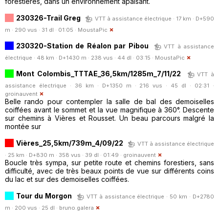
forestières, dans un environnement apaisant.
230326-Trail Greg
VTT à assistance électrique · 17 km · D+590
m · 290 vus · 31 dl · 01:05 ·
MoustaPic
230320-Station de Réalon par Pibou
VTT à assistance
électrique · 48 km · D+1430 m · 238 vus · 44 dl · 03:15 ·
MoustaPic
Mont Colombis_TTTAE_36,5km/1285m_7/11/22
VTT à
assistance électrique · 36 km · D+1350 m · 216 vus · 45 dl · 02:31 ·
groinauvent
Belle rando pour contempler la salle de bal des demoiselles
coiffées avant le sommet et la vue magnifique à 360°. Descente
sur chemins à Vières et Rousset. Un beau parcours malgré la
montée sur
Vières_25,5km/739m_4/09/22
VTT à assistance électrique
· 25 km · D+830 m · 358 vus · 39 dl · 01:49 ·
groinauvent
Boucle très sympa, sur petite route et chemins forestiers, sans
difficulté, avec de très beaux points de vue sur différents coins
du lac et sur des demoiselles coiffées.
Tour du Morgon
VTT à assistance électrique · 50 km · D+2780
m · 200 vus · 25 dl ·
bruno.galera