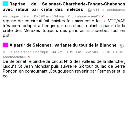
Reprise de Selonnet-Charcherie-Fanget-Chabanon
avec retour par crête des melezes
VTT à assistance
électrique · 39 km · D+890 m · 504 vus · 71 dl ·
pharmacien05
reprise de ce circuit fait maintes fois mais cette fois a VTT/VAE
très bien. adapté a l'engin par un retour roulant a partir de la
crête des Mélèzes ,toujours des panoramas superbes tout en
pist
A partir de Selonnet : variante du tour de la Blanche
VTT à assistance électrique · 34 km · D+860 m · 858 vus · 65 dl · 04:06 ·
pharmacien05
De Selonnet rejoindre :le circuit N° 3 des vallées de la Blenche ,
jusqu'à St Jean Monclar puis suivre le GR tour du lac de Serre
Ponçon en contournant ,Cougousson revenir par Fermeyer et le
col