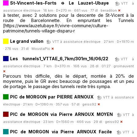
St-Vincent-les-Forts => Le Lauzet-Ubaye
VTT à
assistance électrique · 18 km · D+270 m · 661 vus · 77 dl ·
beradilon
à tester, avec 2 solutions pour la descente de St-Vicent à la
route de Barcelonnette. En empruntant les Tunnels
[https://www.lauzetubaye.fr/vivre-commune/culture-
patrimoine/tunnels-village-disparu-r
Le grand vallon
VTT à assistance électrique · 27 km · D+1970 m
· 278 vus · 31 dl ·
MoustaPic
Les tunnels1_VTTAE_6,7km/301m_16/06/22
VTT à
assistance électrique · 7 km · D+370 m · 168 vus · 28 dl · 01:27 ·
groinauvent
Parcours très difficile, dès le départ, montée à 20% de
moyenne, puis le GR avec beaucoup de poussages et un peu
de portage. le passage des tunnels reste très sympa.
PIC de MORGON par PIERRE ARNOUX
VTT à assistance
électrique · 21 km · D+1380 m · 357 vus · 57 dl ·
geiss92
PIC de MORGON via Pierre ARNOUX MOYEN
VTT à
assistance électrique · 23 km · D+1560 m · 466 vus · 29 dl ·
geiss92
PIC de MORGON via Pierre ARNOUX Facile
VTT à