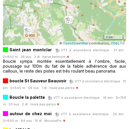
3 km
©
OpenStreetMap
contributors,
ODbL 1.0
Saint jean montclar
VTT à assistance électrique · 31 km ·
D+850 m · 26 vus · 3 dl ·
herve.belmont
Boucle sympa. montée essentiellement à l'ombre, facile,
poussage sur 100m du fait de la faible adhérence due aux
cailloux, le reste des pistes est très roulant beau panorama.
boucle St Sauveur Beauvoir
VTT à assistance électrique · 15
km · D+540 m · 56 vus · 1 dl ·
roule.pas.perso
Boucle la palette
VTT à assistance électrique · 16 km · D+750
m · 53 vus · 2 dl ·
roule.pas.perso
autour de chez moi
VTT à assistance électrique · 25 km ·
D+640 m · 84 vus · 15 dl ·
MoustaPic