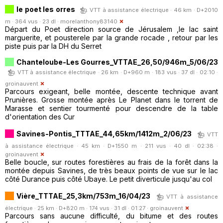
le poet les orres
VTT à assistance électrique · 46 km · D+2010
m · 364 vus · 23 dl ·
morelanthony83140
Départ du Poet direction source de Jérusalem ,le lac saint
marguerite, et pousterele par la grande rocade , retour par les
piste puis par la DH du Serret
Chanteloube-Les Gourres_VTTAE_26,50/946m_5/06/23
VTT à assistance électrique · 26 km · D+960 m · 183 vus · 37 dl · 02:10 ·
groinauvent
Parcours exigeant, belle montée, descente technique avant
Prunières. Grosse montée après Le Planet dans le torrent de
Marasse et sentier tourmenté pour descendre de la table
d'orientation des Cur
Savines-Pontis_TTTAE_44,65km/1412m_2/06/23
VTT
à assistance électrique · 45 km · D+1550 m · 211 vus · 40 dl · 02:38 ·
groinauvent
Belle boucle, sur routes forestières au frais de la forêt dans la
montée depuis Savines, de très beaux points de vue sur le lac
côté Durance puis côté Ubaye. Le petit diverticule jusqu'au col
Vière_TTTAE_25,3km/753m_16/04/23
VTT à assistance
électrique · 25 km · D+820 m · 174 vus · 31 dl · 01:27 ·
groinauvent
Parcours sans aucune difficulté, du bitume et des routes