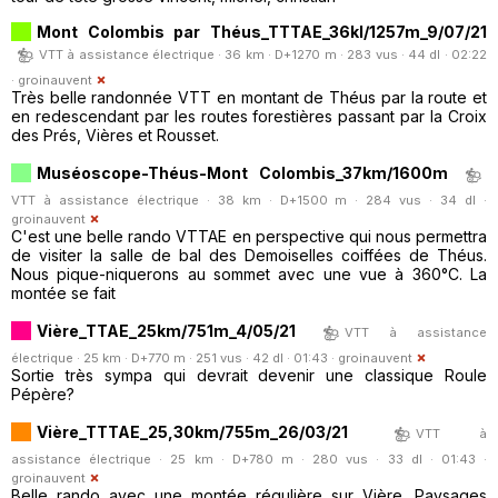
Mont Colombis par Théus_TTTAE_36kl/1257m_9/07/21
VTT à assistance électrique · 36 km · D+1270 m · 283 vus · 44 dl · 02:22
·
groinauvent
Très belle randonnée VTT en montant de Théus par la route et
en redescendant par les routes forestières passant par la Croix
des Prés, Vières et Rousset.
Muséoscope-Théus-Mont Colombis_37km/1600m
VTT à assistance électrique · 38 km · D+1500 m · 284 vus · 34 dl ·
groinauvent
C'est une belle rando VTTAE en perspective qui nous permettra
de visiter la salle de bal des Demoiselles coiffées de Théus.
Nous pique-niquerons au sommet avec une vue à 360°C. La
montée se fait
Vière_TTAE_25km/751m_4/05/21
VTT à assistance
électrique · 25 km · D+770 m · 251 vus · 42 dl · 01:43 ·
groinauvent
Sortie très sympa qui devrait devenir une classique Roule
Pépère?
Vière_TTTAE_25,30km/755m_26/03/21
VTT à
assistance électrique · 25 km · D+780 m · 280 vus · 33 dl · 01:43 ·
groinauvent
Belle rando avec une montée régulière sur Vière. Paysages