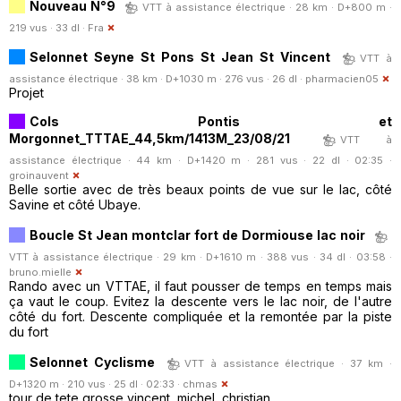
Nouveau N°9
VTT à assistance électrique · 28 km · D+800 m ·
219 vus · 33 dl ·
Fra
Selonnet Seyne St Pons St Jean St Vincent
VTT à
assistance électrique · 38 km · D+1030 m · 276 vus · 26 dl ·
pharmacien05
Projet
Cols Pontis et
Morgonnet_TTTAE_44,5km/1413M_23/08/21
VTT à
assistance électrique · 44 km · D+1420 m · 281 vus · 22 dl · 02:35 ·
groinauvent
Belle sortie avec de très beaux points de vue sur le lac, côté
Savine et côté Ubaye.
Boucle St Jean montclar fort de Dormiouse lac noir
VTT à assistance électrique · 29 km · D+1610 m · 388 vus · 34 dl · 03:58 ·
bruno.mielle
Rando avec un VTTAE, il faut pousser de temps en temps mais
ça vaut le coup. Evitez la descente vers le lac noir, de l'autre
côté du fort. Descente compliquée et la remontée par la piste
du fort
Selonnet Cyclisme
VTT à assistance électrique · 37 km ·
D+1320 m · 210 vus · 25 dl · 02:33 ·
chmas
tour de tete grosse vincent, michel, christian