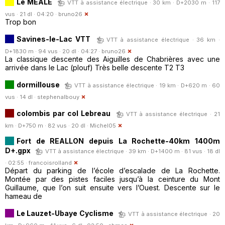
Le MEALE
VTT à assistance électrique · 30 km · D+2030 m · 117
vus · 21 dl · 04:20 ·
bruno26
Trop bon
Savines-le-Lac VTT
VTT à assistance électrique · 36 km ·
D+1830 m · 94 vus · 20 dl · 04:27 ·
bruno26
La classique descente des Aiguilles de Chabrières avec une
arrivée dans le Lac (plouf) Très belle descente T2 T3
dormillouse
VTT à assistance électrique · 19 km · D+620 m · 60
vus · 14 dl ·
stephenalbouy
colombis par col Lebreau
VTT à assistance électrique · 21
km · D+750 m · 82 vus · 20 dl ·
Michel05
Fort de REALLON depuis La Rochette-40km 1400m
D+.gpx
VTT à assistance électrique · 39 km · D+1400 m · 81 vus · 18 dl
· 02:55 ·
francoisrolland
Départ du parking de l’école d’escalade de La Rochette.
Montée par des pistes faciles jusqu’à la ceinture du Mont
Guillaume, que l’on suit ensuite vers l’Ouest. Descente sur le
hameau de
Le Lauzet-Ubaye Cyclisme
VTT à assistance électrique · 20