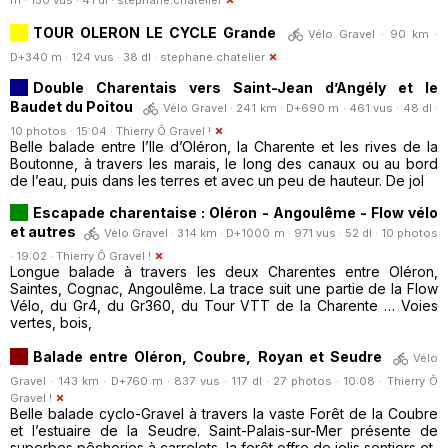
TOUR OLERON LE CYCLE Grande
Vélo Gravel · 90 km ·
D+340 m · 124 vus · 38 dl ·
stephane.chatelier
Double Charentais vers Saint-Jean d’Angély et le
Baudet du Poitou
Vélo Gravel · 241 km · D+690 m · 461 vus · 48 dl ·
10 photos · 15:04 ·
Thierry Ô Gravel !
Belle balade entre l’Ile d’Oléron, la Charente et les rives de la
Boutonne, à travers les marais, le long des canaux ou au bord
de l’eau, puis dans les terres et avec un peu de hauteur. De jol
Escapade charentaise : Oléron - Angoulême - Flow vélo
et autres
Vélo Gravel · 314 km · D+1000 m · 971 vus · 52 dl · 10 photos
· 19:02 ·
Thierry Ô Gravel !
Longue balade à travers les deux Charentes entre Oléron,
Saintes, Cognac, Angoulême. La trace suit une partie de la Flow
Vélo, du Gr4, du Gr360, du Tour VTT de la Charente … Voies
vertes, bois,
Balade entre Oléron, Coubre, Royan et Seudre
Vélo
Gravel · 143 km · D+760 m · 837 vus · 117 dl · 27 photos · 10:08 ·
Thierry Ô
Gravel !
Belle balade cyclo-Gravel à travers la vaste Forêt de la Coubre
et l’estuaire de la Seudre. Saint-Palais-sur-Mer présente de
superbes pêcheries à carrelets, la forêt offre de jolis sentiers et