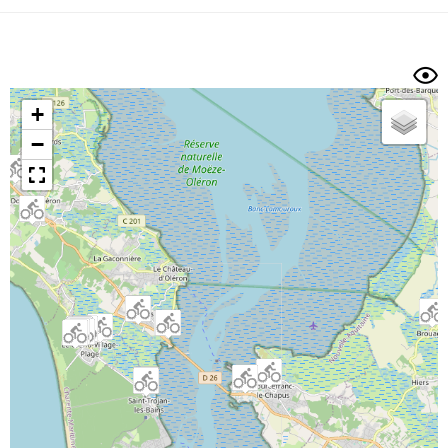
Dénivelé min/max
Auteur
Dossier
et
sous-dossiers
+
Trier par
−
Horodatage
Photos