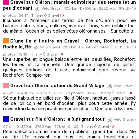
Gravel sur Oléron : marais et intérieur des terres (et un
peu d'océan)
Vélo Gravel · 108 km · D+550 m · 2052 vus · 199 dl · 10
photos · 06:14 ·
Thierry Ô Gravel !
Incursion à l'intérieur des terres de l'île d'Oléron pour me
balader entre vignes, cultures, marais et bois, sans oublier tout
de même l'océan et les belles côtes oléronnaises ... Sur cette tr
D'une île à l'autre en Gravel : Oléron, Rochefort, La
Rochelle, Ré
Vélo Gravel · 280 km · D+1440 m · 1449 vus · 115 dl · 10
photos · 15:19 ·
Thierry Ô Gravel !
Une superbe et longue balade entre les deux îles, Rochefort,
les terres et La Rochelle. Une grande majorité de pistes,
quelques portions de bitume, notamment pour revenir sur
Rochefort. Compte-ren
Gravel sur Oléron autour du Grand-Village
Vélo Gravel ·
47 km · D+400 m · 1291 vus · 231 dl · 10 photos · 03:41 ·
Thierry Ô Gravel !
Séjour habituel de juillet sur l'île d'Oléron, habituel, jamais lassé
de ce joli coin en bord d'océan, plus court cette année, j'y
reviendrai dans une prochaine publication ... Quelques dizaines
Gravel sur l'île d'Oléron : le (un) grand tour
Vélo Gravel ·
97 km · D+320 m · 2790 vus · 428 dl · 04:39 ·
Thierry Ô Gravel !
Réactualisation d'une trace déjà publiée : grand tour dans l'île
ou de l'île passant par tous les points touristiques et