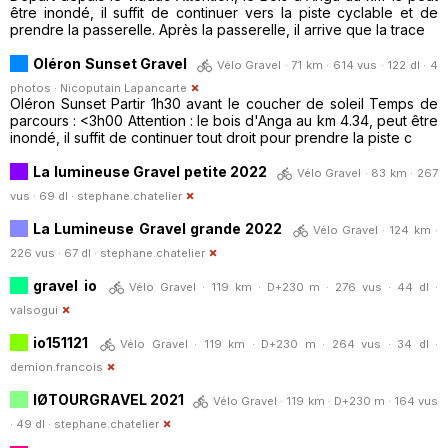
être inondé, il suffit de continuer vers la piste cyclable et de
prendre la passerelle. Après la passerelle, il arrive que la trace
Oléron Sunset Gravel
Vélo Gravel · 71 km · 614 vus · 122 dl · 4
photos ·
Nicoputain Lapancarte
Oléron Sunset Partir 1h30 avant le coucher de soleil Temps de
parcours : <3h00 Attention : le bois d'Anga au km 4.34, peut être
inondé, il suffit de continuer tout droit pour prendre la piste c
La lumineuse Gravel petite 2022
Vélo Gravel · 83 km · 267
vus · 69 dl ·
stephane.chatelier
La Lumineuse Gravel grande 2022
Vélo Gravel · 124 km ·
226 vus · 67 dl ·
stephane.chatelier
gravel io
Vélo Gravel · 119 km · D+230 m · 276 vus · 44 dl ·
valsogui
io151121
Vélo Gravel · 119 km · D+230 m · 264 vus · 34 dl ·
demion.francois
IØTOURGRAVEL 2021
Vélo Gravel · 119 km · D+230 m · 164 vus
· 49 dl ·
stephane.chatelier