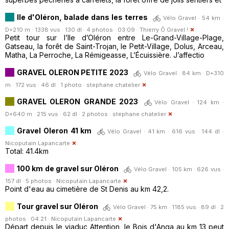
Ile d'Oléron, balade dans les terres
Vélo Gravel · 54 km ·
D+210 m · 1338 vus · 130 dl · 4 photos · 03:09 ·
Thierry Ô Gravel !
Petit tour sur l’Ile d’Oléron entre Le-Grand-Village-Plage,
Gatseau, la forêt de Saint-Trojan, le Petit-Village, Dolus, Arceau,
Matha, La Perroche, La Rémigeasse, L’Écuissière. J’affectio
GRAVEL OLERON PETITE 2023
Vélo Gravel · 84 km · D+310
m · 172 vus · 46 dl · 1 photo ·
stephane.chatelier
GRAVEL OLERON GRANDE 2023
Vélo Gravel · 124 km ·
D+640 m · 215 vus · 62 dl · 2 photos ·
stephane.chatelier
Gravel Oleron 41 km
Vélo Gravel · 41 km · 616 vus · 144 dl ·
Nicoputain Lapancarte
Total: 41.4km
100 km de gravel sur Oléron
Vélo Gravel · 105 km · 626 vus ·
157 dl · 5 photos ·
Nicoputain Lapancarte
Point d'eau au cimetière de St Denis au km 42,2.
Tour gravel sur Oléron
Vélo Gravel · 75 km · 1185 vus · 89 dl · 2
photos · 04:21 ·
Nicoputain Lapancarte
Départ depuis le viaduc Attention, le Bois d'Anga au km 13 peut