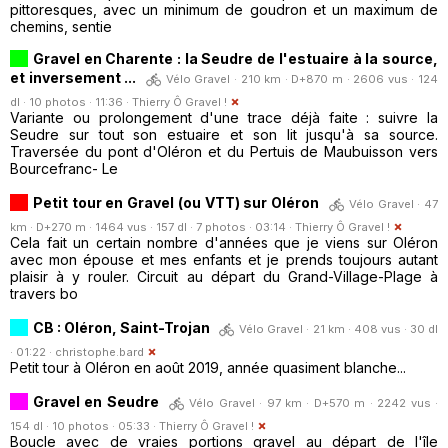
pittoresques, avec un minimum de goudron et un maximum de
chemins, sentie
Gravel en Charente : la Seudre de l'estuaire à la source,
et inversement ...
Vélo Gravel · 210 km · D+870 m · 2606 vus · 124
dl · 10 photos · 11:36 ·
Thierry Ô Gravel !
Variante ou prolongement d'une trace déjà faite : suivre la
Seudre sur tout son estuaire et son lit jusqu'à sa source.
Traversée du pont d'Oléron et du Pertuis de Maubuisson vers
Bourcefranc- Le
Petit tour en Gravel (ou VTT) sur Oléron
Vélo Gravel · 47
km · D+270 m · 1464 vus · 157 dl · 7 photos · 03:14 ·
Thierry Ô Gravel !
Cela fait un certain nombre d'années que je viens sur Oléron
avec mon épouse et mes enfants et je prends toujours autant
plaisir à y rouler. Circuit au départ du Grand-Village-Plage à
travers bo
CB : Oléron, Saint-Trojan
Vélo Gravel · 21 km · 408 vus · 30 dl
· 01:22 ·
christophe.bard
Petit tour à Oléron en août 2019, année quasiment blanche...
Gravel en Seudre
Vélo Gravel · 97 km · D+570 m · 2242 vus ·
154 dl · 10 photos · 05:33 ·
Thierry Ô Gravel !
Boucle avec de vraies portions gravel au départ de l'île