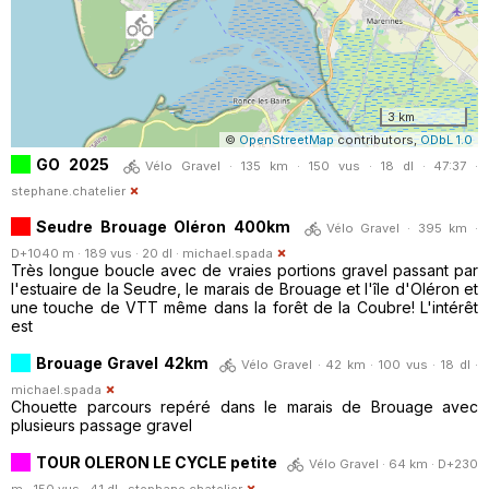
3 km
©
OpenStreetMap
contributors,
ODbL 1.0
GO 2025
Vélo Gravel · 135 km · 150 vus · 18 dl · 47:37 ·
stephane.chatelier
Seudre Brouage Oléron 400km
Vélo Gravel · 395 km ·
D+1040 m · 189 vus · 20 dl ·
michael.spada
Très longue boucle avec de vraies portions gravel passant par
l'estuaire de la Seudre, le marais de Brouage et l'île d'Oléron et
une touche de VTT même dans la forêt de la Coubre! L'intérêt
est
Brouage Gravel 42km
Vélo Gravel · 42 km · 100 vus · 18 dl ·
michael.spada
Chouette parcours repéré dans le marais de Brouage avec
plusieurs passage gravel
TOUR OLERON LE CYCLE petite
Vélo Gravel · 64 km · D+230
m · 150 vus · 41 dl ·
stephane.chatelier