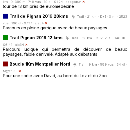
km · D+390 m · 748 vus · 79 dl · 01:24 ·
sebgorun
tour de 13 km près de euromedecine
Trail de Pignan 2019 20kms
Trail · 21 km · D+340 m · 2523
vus · 160 dl · 07:17 ·
aja34
Parcours en pleine garrigue avec de beaux paysages.
Trail Pignan 2019 12 kms
Trail · 12 km · 1981 vus · 146 dl ·
06:41 ·
aja34
Parcours ludique qui permettra de découvrir de beaux
paysages, faible dénivelé. Adapté aux débutants
Boucle 1Km Montpellier Nord
Trail · 9 km · 589 vus · 54 dl ·
M@th!3u
Pour une sortie avec David, au bord du Lez et du Zoo