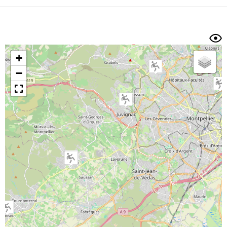
Dénivelé min/max
Auteur
Dossier
et
sous-dossiers
+
Trier par
−
Horodatage
Photos