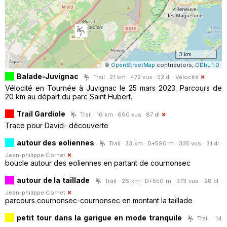
3 km
©
OpenStreetMap
contributors,
ODbL 1.0
Balade-Juvignac
Trail · 21 km · 472 vus · 52 dl ·
Vélocité
Vélocité en Tournée à Juvignac le 25 mars 2023. Parcours de
20 km au départ du parc Saint Hubert.
Trail Gardiole
Trail · 16 km · 690 vus · 87 dl
Trace pour David- découverte
autour des eoliennes
Trail · 33 km · D+590 m · 335 vus · 31 dl ·
Jean-philippe.Cornet
boucle autour des eoliennes en partant de cournonsec
autour de la taillade
Trail · 26 km · D+550 m · 373 vus · 28 dl ·
Jean-philippe.Cornet
parcours cournonsec-cournonsec en montant la taillade
petit tour dans la garigue en mode tranquile
Trail · 14