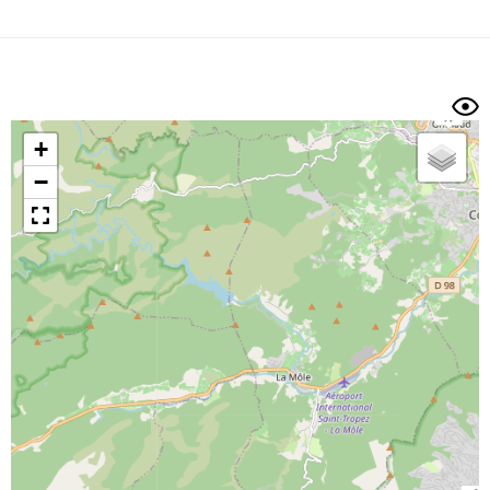
Dénivelé min/max
Auteur
Dossier
et
sous-dossiers
+
Trier par
−
Horodatage
Photos