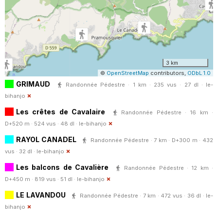
3 km
©
OpenStreetMap
contributors,
ODbL 1.0
GRIMAUD
Randonnée Pédestre · 1 km · 235 vus · 27 dl ·
le-
bihanjo
Les crêtes de Cavalaire
Randonnée Pédestre · 16 km ·
D+520 m · 524 vus · 48 dl ·
le-bihanjo
RAYOL CANADEL
Randonnée Pédestre · 7 km · D+300 m · 432
vus · 32 dl ·
le-bihanjo
Les balcons de Cavalière
Randonnée Pédestre · 12 km ·
D+450 m · 819 vus · 51 dl ·
le-bihanjo
LE LAVANDOU
Randonnée Pédestre · 7 km · 472 vus · 36 dl ·
le-
bihanjo