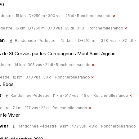
20
stre · 15 km · D+250 m · 300 vus · 25 dl ·
Roncherollesrando
stre · 15 km · D+250 m · 373 vus · 25 dl · 01:01 ·
Roncherollesrando
an
Randonnée Pédestre · 15 km · D+210 m · 328 vus · 32 dl ·
s de St Gervais par les Compagnons Mont Saint Aignan
tre · 14 km · 395 vus · 21 dl ·
Roncherollesrando
re · 12 km · 378 vus · 30 dl ·
Roncherollesrando
s. Boos
s
Randonnée Pédestre · 11 km · 517 vus · 46 dl ·
Roncherollesrando
re · 7 km · 317 vus · 22 dl ·
Roncherollesrando
 le Vivier
vier
Randonnée Pédestre · 9 km · 472 vus · 48 dl ·
Roncherollesrando