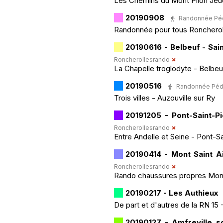
Les Chemins du Mont Pilon Jeu
20190908
Randonnée Pédes
Randonnée pour tous Roncherolle
20190616 - Belbeuf - Sai
Roncherollesrando
La Chapelle troglodyte - Belbeuf
20190516
Randonnée Pédest
Trois villes - Auzouville sur Ry
20191205 - Pont-Saint-Pi
Roncherollesrando
Entre Andelle et Seine - Pont-Sa
20190414 - Mont Saint A
Roncherollesrando
Rando chaussures propres Mont
20190217 - Les Authieux
De part et d'autres de la RN 15 
20190127 - Amfreville s