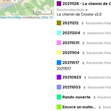
20211128 - Le chemin de 
Roncherollesrando
3 km
Le chemin de Crosne v2.0
OpenStreetMap
contributors,
ODbL 1.0
20211212
Randonnée Pédestr
20211204
Randonnée Pédest
20211031
Randonnée Pédest
20211104
Randonnée Pédestr
20211017
Randonnée Pédest
20211017
20210923
Randonnée Pédes
20211003
Randonnée Pédest
Rando ouverte
Randonnée
Encore un matin...
Rando