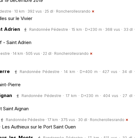
di 19 décembre 2019
tre · 10 km · 392 vus · 25 dl ·
Roncherollesrando
s sur le Vivier
nt Adrien
Randonnée Pédestre · 15 km · D+230 m · 368 vus · 33 dl ·
 - Saint Adrien
re · 14 km · 505 vus · 22 dl ·
Roncherollesrando
erre
Randonnée Pédestre · 14 km · D+400 m · 427 vus · 34 dl ·
int-Pierre
ignan
Randonnée Pédestre · 17 km · D+230 m · 404 vus · 27 dl ·
 Saint Aignan
Randonnée Pédestre · 17 km · 375 vus · 30 dl ·
Roncherollesrando
- Les Authieux sur le Port Saint Ouen
ous les Monts
Randonnée Pédestre · 17 km · 511 vus · 32 dl ·