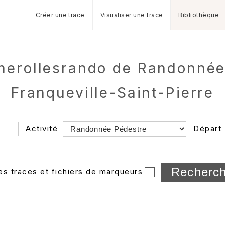
Créer une trace
Visualiser une trace
Bibliothèque
herollesrando de Randonnée
Franqueville-Saint-Pierre
Activité
Départ
Longueur min/max
les traces et fichiers de marqueurs
Dossier
et sous-doss
Trier par