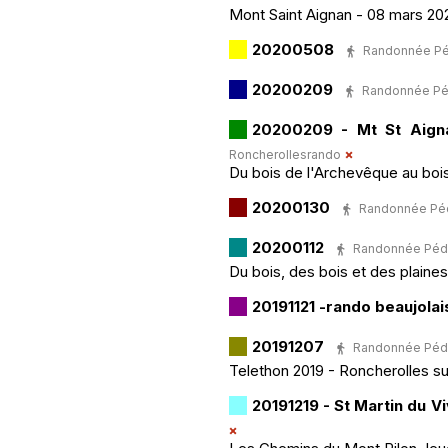
Mont Saint Aignan - 08 mars 20
20200508
Randonnée Péde
20200209
Randonnée Péde
20200209 - Mt St Aign
Roncherollesrando
Du bois de l'Archevêque au boi
20200130
Randonnée Pédes
20200112
Randonnée Pédest
Du bois, des bois et des plaine
20191121 -rando beaujolai
20191207
Randonnée Pédest
Telethon 2019 - Roncherolles sur
20191219 - St Martin du Vi