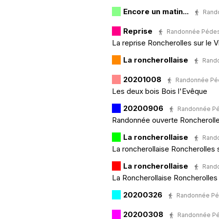
Encore un matin...
Rando
Reprise
Randonnée Pédestr
La reprise Roncherolles sur le Vi
La roncherollaise
Rando
20201008
Randonnée Pédes
Les deux bois Bois l'Evêque
20200906
Randonnée Péde
Randonnée ouverte Roncherolles
La roncherollaise
Rando
La roncherollaise Roncherolles s
La roncherollaise
Rando
La Roncherollaise Roncherolles s
20200326
Randonnée Péde
20200308
Randonnée Péde