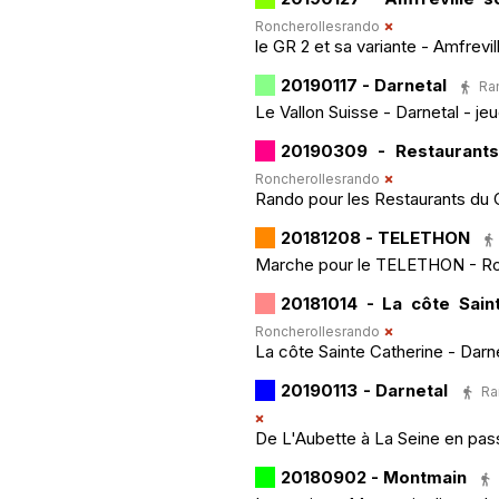
Roncherollesrando
le GR 2 et sa variante - Amfrevi
20190117 - Darnetal
Ran
Le Vallon Suisse - Darnetal - jeud
20190309 - Restaurant
Roncherollesrando
Rando pour les Restaurants du C
20181208 - TELETHON
Marche pour le TELETHON - Ronc
20181014 - La côte Sain
Roncherollesrando
La côte Sainte Catherine - Darn
20190113 - Darnetal
Ra
De L'Aubette à La Seine en pas
20180902 - Montmain