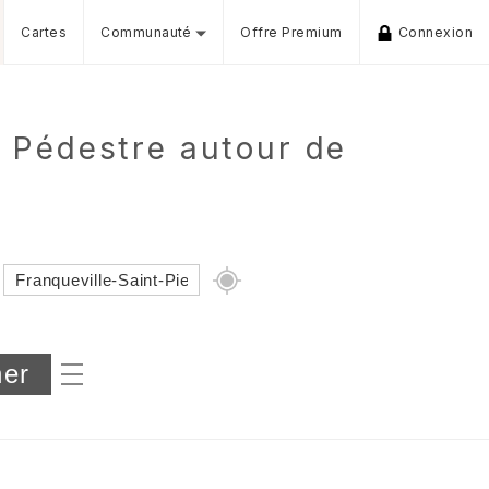
Cartes
Communauté
Offre Premium
Connexion
 Pédestre autour de
Dénivelé min/max
iers