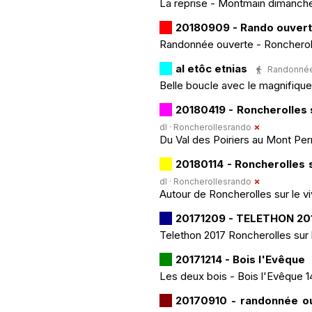
La reprise - Montmain dimanch
20180909 - Rando ouver
Randonnée ouverte - Roncherolle
al etôc etnias
Randonnée 
Belle boucle avec le magnifiqu
20180419 - Roncherolles s
dl ·
Roncherollesrando
Du Val des Poiriers au Mont Perr
20180114 - Roncherolles s
dl ·
Roncherollesrando
Autour de Roncherolles sur le vi
20171209 - TELETHON 20
Telethon 2017 Roncherolles sur l
20171214 - Bois l'Evêque
Les deux bois - Bois l'Evêque 
20170910 - randonnée o