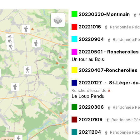
Horodatage
Photos
20230330-Montmain
20221016
Randonnée Pédest
20220904
Randonnée Péde
20220501 - Roncherolles
Un tour au Bois
20220407-Roncherolles
20220127 - St-Léger-du
Roncherollesrando
Le Loup Pendu
20220306
Randonnée Péde
20220109
Randonnée Pédes
20211204
Randonnée Pédest