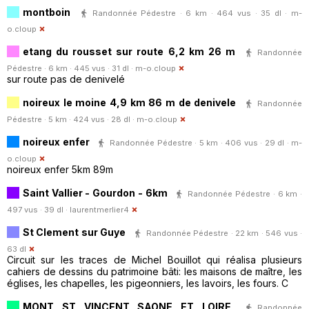
montboin
Randonnée Pédestre · 6 km · 464 vus · 35 dl ·
m-
o.cloup
etang du rousset sur route 6,2 km 26 m
Randonnée
Pédestre · 6 km · 445 vus · 31 dl ·
m-o.cloup
sur route pas de denivelé
noireux le moine 4,9 km 86 m de denivele
Randonnée
Pédestre · 5 km · 424 vus · 28 dl ·
m-o.cloup
noireux enfer
Randonnée Pédestre · 5 km · 406 vus · 29 dl ·
m-
o.cloup
noireux enfer 5km 89m
Saint Vallier - Gourdon - 6km
Randonnée Pédestre · 6 km ·
497 vus · 39 dl ·
laurentmerlier4
St Clement sur Guye
Randonnée Pédestre · 22 km · 546 vus ·
63 dl
Circuit sur les traces de Michel Bouillot qui réalisa plusieurs
cahiers de dessins du patrimoine bâti: les maisons de maître, les
églises, les chapelles, les pigeonniers, les lavoirs, les fours. C
MONT ST VINCENT SAONE ET LOIRE
Randonnée