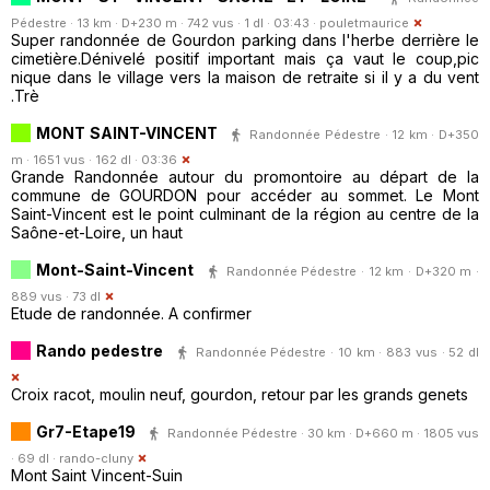
Pédestre · 13 km · D+230 m · 742 vus · 1 dl · 03:43 ·
pouletmaurice
Super randonnée de Gourdon parking dans l'herbe derrière le
cimetière.Dénivelé positif important mais ça vaut le coup,pic
nique dans le village vers la maison de retraite si il y a du vent
.Trè
MONT SAINT-VINCENT
Randonnée Pédestre · 12 km · D+350
m · 1651 vus · 162 dl · 03:36
Grande Randonnée autour du promontoire au départ de la
commune de GOURDON pour accéder au sommet. Le Mont
Saint-Vincent est le point culminant de la région au centre de la
Saône-et-Loire, un haut
Mont-Saint-Vincent
Randonnée Pédestre · 12 km · D+320 m ·
889 vus · 73 dl
Etude de randonnée. A confirmer
Rando pedestre
Randonnée Pédestre · 10 km · 883 vus · 52 dl
Croix racot, moulin neuf, gourdon, retour par les grands genets
Gr7-Etape19
Randonnée Pédestre · 30 km · D+660 m · 1805 vus
· 69 dl ·
rando-cluny
Mont Saint Vincent-Suin