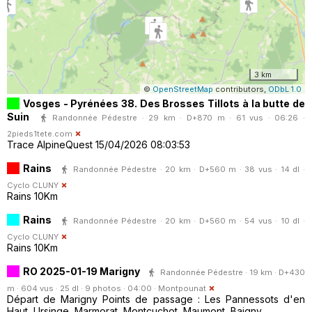
3 km
©
OpenStreetMap
contributors,
ODbL 1.0
Vosges - Pyrénées 38. Des Brosses Tillots à la butte de
Suin
Randonnée Pédestre · 29 km · D+870 m · 61 vus · 06:26 ·
2pieds1tete.com
Trace AlpineQuest 15/04/2026 08:03:53
Rains
Randonnée Pédestre · 20 km · D+560 m · 38 vus · 14 dl ·
Cyclo CLUNY
Rains 10Km
Rains
Randonnée Pédestre · 20 km · D+560 m · 54 vus · 10 dl ·
Cyclo CLUNY
Rains 10Km
RO 2025-01-19 Marigny
Randonnée Pédestre · 19 km · D+430
m · 604 vus · 25 dl · 9 photos · 04:00 ·
Montpounat
Départ de Marigny Points de passage : Les Pannessots d'en
Haut, Ursinge, Marmorat, Montcuchot, Maumont, Baigny