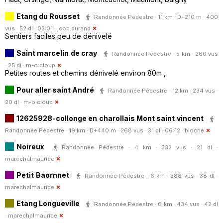
Etang du Rousset
Randonnée Pédestre · 11 km · D+210 m · 400
vus · 52 dl · 03:01 ·
jcop.durand
Sentiers faciles peu de dénivelé
Saint marcelin de cray
Randonnée Pédestre · 5 km · 260 vus
· 25 dl ·
m-o.cloup
Petites routes et chemins dénivelé environ 80m ,
Pour aller saint André
Randonnée Pédestre · 12 km · 234 vus ·
20 dl ·
m-o.cloup
12625928-collonge en charollais Mont saint vincent
Randonnée Pédestre · 19 km · D+440 m · 268 vus · 31 dl · 06:12 ·
bloche
Noireux
Randonnée Pédestre · 4 km · 332 vus · 21 dl ·
marechalmaurice
Petit Baornnet
Randonnée Pédestre · 6 km · 388 vus · 38 dl ·
marechalmaurice
Etang Longueville
Randonnée Pédestre · 6 km · 434 vus · 42 dl
·
marechalmaurice