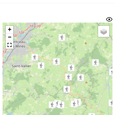
Dénivelé min/max
Auteur
Dossier
et
sous-dossiers
+
Trier par
−
Horodatage
Photos